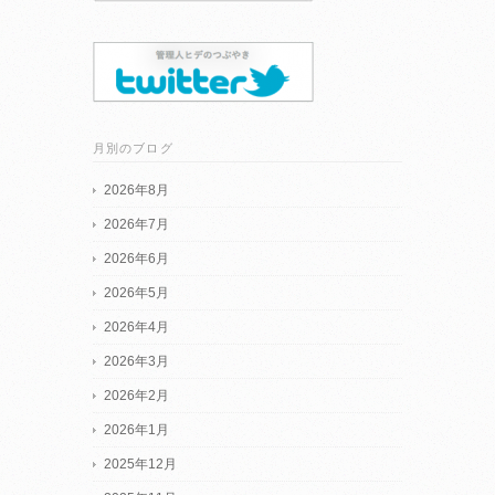
月別のブログ
2026年8月
2026年7月
2026年6月
2026年5月
2026年4月
2026年3月
2026年2月
2026年1月
2025年12月