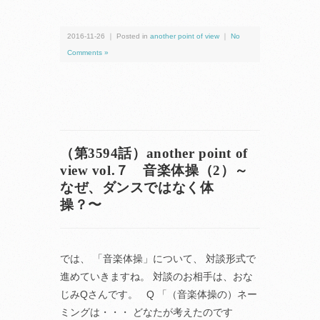
2016-11-26 ｜ Posted in
another point of view
｜
No
Comments »
（第3594話）another point of
view vol.７ 音楽体操（2）～
なぜ、ダンスではなく体
操？〜
では、 「音楽体操」について、 対談形式で
進めていきますね。 対談のお相手は、おな
じみQさんです。 Q 「（音楽体操の）ネー
ミングは・・・ どなたが考えたのです