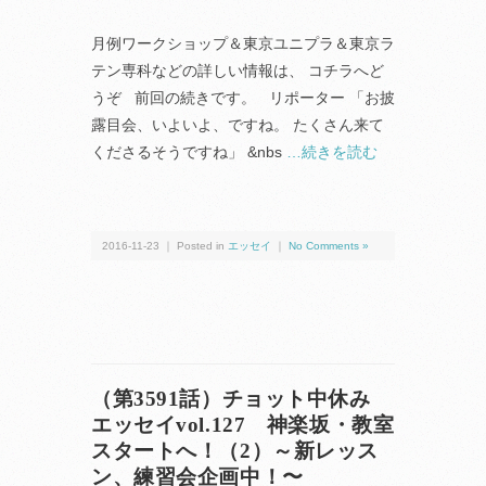
月例ワークショップ＆東京ユニプラ＆東京ラ
テン専科などの詳しい情報は、 コチラへど
うぞ 前回の続きです。 リポーター 「お披
露目会、いよいよ、ですね。 たくさん来て
くださるそうですね」 &nbs
…続きを読む
2016-11-23 ｜ Posted in
エッセイ
｜
No Comments »
（第3591話）チョット中休み
エッセイvol.127 神楽坂・教室
スタートへ！（2）～新レッス
ン、練習会企画中！〜