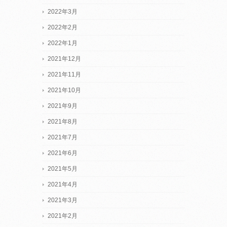
2022年3月
2022年2月
2022年1月
2021年12月
2021年11月
2021年10月
2021年9月
2021年8月
2021年7月
2021年6月
2021年5月
2021年4月
2021年3月
2021年2月