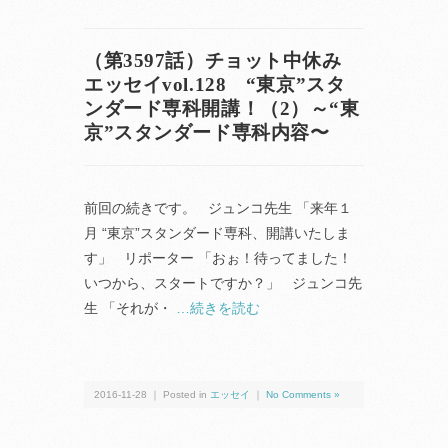
（第3597話）チョット中休み
エッセイvol.128 “東京”スタ
ンダード専科開講！（2）～“東
京”スタンダード専科内容〜
前回の続きです。 ジュンコ先生 「来年１
月 “東京”スタンダード専科、開講いたしま
す」 リポーター 「おぉ！待ってました！
いつから、スタートですか？」 ジュンコ先
生 「それが・
…続きを読む
2016-11-28 ｜ Posted in
エッセイ
｜
No Comments »