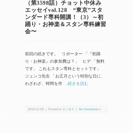
（第3598話）チョット中休み
エッセイvol.128 “東京”スタ
ンダード専科開講！（3）～初
踊り・お神楽＆スタン専科練習
会〜
前回の続きです。 リポーター 「『初踊
り・お神楽』の参加費は？」 ヒデ 「無料
です。 これもスタン専科とセットです」
ジュンコ先生 「お正月という特別な日に、
わざわざ、時間を作
…続きを読む
2016-11-29 ｜ Posted in
エッセイ
｜
No Comments »