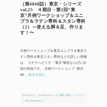
（第4048話）東京・シリーズ
vol.25 ４期目・第1回“東
京”月例ワークショップ＆ユニ
プラ＆ラテン専科＆スタン専科
（2）～使える脚＆足、作りま
す！〜
月例ワークショップ＆東京ユニプラ＆東京ラ
テン専科＆東京スタン専科などの詳しい情報
は、 コチラへどうぞ “東京”報告ならびに次
回の告知です。 月例ワークショップ “東京
&#
…続きを読む
2018-02-21 ｜ Posted in
レッスン案内
,
東京・シリーズ
｜
No Comments »