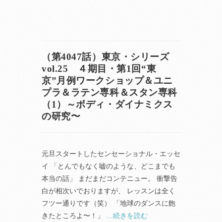
（第4047話）東京・シリーズ
vol.25 ４期目・第1回“東
京”月例ワークショップ＆ユニ
プラ＆ラテン専科＆スタン専科
（1）～ボディ・ダイナミクス
の研究〜
元旦スタートしたセンセーショナル・エッセ
イ 「とんでもなく嘘のような、どこまでも
本当の話」 まだまだコンテニュー。 衝撃告
白が相次いでおりますが、 レッスンは全く
フツー通りです（笑） 「地球のダンスに飽
きたところよ〜！」
…続きを読む