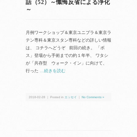
話（52）～懺悔反省による浄化
～
月例ワークショップ＆東京ユニプラ＆東京ラ
テン専科＆東京スタン専科などの詳しい情報
は、 コチラへどうぞ 前回の続き。 「ボ
ス」登場から手術までの約１年半、 ワタシ
が「共存型 ウォーク・イン」に向けて、
行った
…続きを読む
2018-02-28 ｜ Posted in
エッセイ
｜
No Comments »