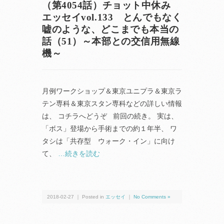
（第4054話）チョット中休み
エッセイvol.133 とんでもなく
嘘のような、どこまでも本当の
話（51）～本部との交信用無線
機～
月例ワークショップ＆東京ユニプラ＆東京ラ
テン専科＆東京スタン専科などの詳しい情報
は、 コチラへどうぞ 前回の続き。 実は、
「ボス」登場から手術までの約１年半、 ワ
タシは「共存型 ウォーク・イン」に向け
て、
…続きを読む
2018-02-27 ｜ Posted in
エッセイ
｜
No Comments »