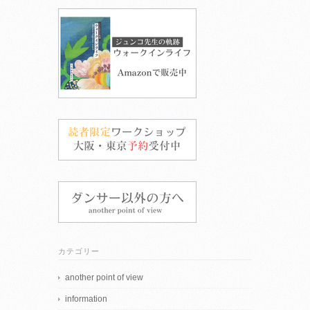
カテゴリー
another point of view
information