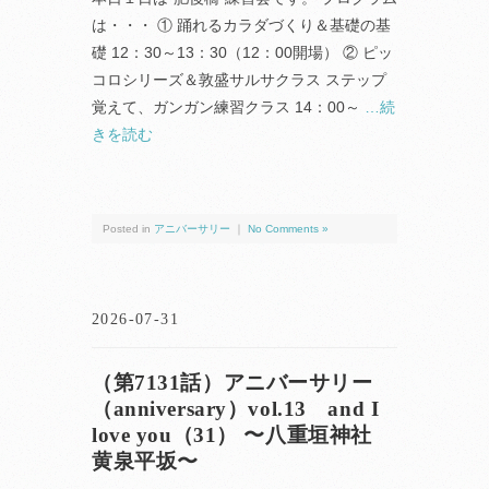
は・・・ ① 踊れるカラダづくり＆基礎の基
礎 12：30～13：30（12：00開場） ② ピッ
コロシリーズ＆敦盛サルサクラス ステップ
覚えて、ガンガン練習クラス 14：00～
…続
きを読む
Posted in
アニバーサリー
｜
No Comments »
2026-07-31
（第7131話）アニバーサリー
（anniversary）vol.13 and I
love you（31） 〜八重垣神社
黄泉平坂〜