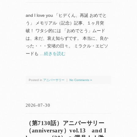
and I love you 「ヒデくん、再誕 おめでと
う」 メモリアル（記念）記事、１ヶ月突
破！ ワタシ的には 「おめでとう」ムード
は、未だ、衰え知らずです。 本当に、良か
った・・・安堵の日々。 ミラクル・エピソ
ードも
…続きを読む
Posted in
アニバーサリー
｜
No Comments »
2026-07-30
（第7130話）アニバーサリー
（anniversary）vol.13 and I