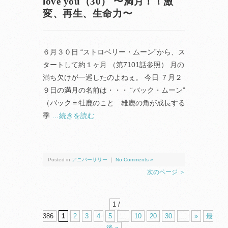
love you（30） 〜満月！！激
変、再生、生命力〜
６月３０日 “ストロベリー・ムーン”から、ス
タートして約１ヶ月 （第7101話参照） 月の
満ち欠けが一巡したのよねぇ。 今日 ７月２
９日の満月の名前は・・・ “バック・ムーン”
（バック＝牡鹿のこと 雄鹿の角が成長する
季
…続きを読む
Posted in
アニバーサリー
｜
No Comments »
次のページ ＞
1 /
386
1
2
3
4
5
...
10
20
30
...
»
最
後 »