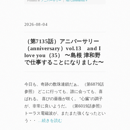
Posted in
アニバーサリー
｜
No Comments »
2026-08-04
（第7135話）アニバーサリー
（anniversary）vol.13 and I
love you（35） 〜島根 津和野
で仕事することになりました〜
今日も、奇跡の数珠連鎖だぁ。 （第6879話
参照） どこに行っても、誰に会っても、喜
ばれる。 喜びの薔薇が咲く。 “心臓”の調子
が、非常に良いようだ。 （第6019話参照）
トーラス電磁波が、またまた強くなったとい
う・・
…続きを読む