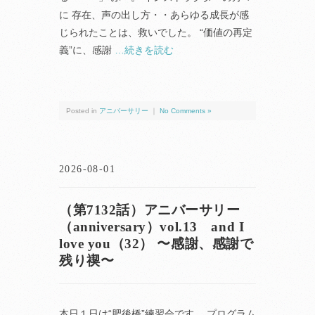
に 存在、声の出し方・・あらゆる成長が感
じられたことは、救いでした。 “価値の再定
義”に、感謝
…続きを読む
Posted in
アニバーサリー
｜
No Comments »
2026-08-01
（第7132話）アニバーサリー
（anniversary）vol.13 and I
love you（32） 〜感謝、感謝で
残り禊〜
本日１日は“肥後橋”練習会です。 プログラム