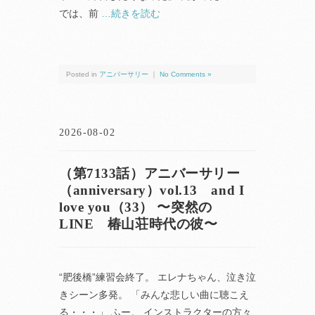
では、前
…続きを読む
Posted in
アニバーサリー
｜
No Comments »
2026-08-02
（第7133話）アニバーサリー
（anniversary）vol.13 and I
love you（33） 〜突然の
LINE 椿山荘時代の彼〜
“肥後橋”練習会終了。 エレナちゃん、泣き泣
きシーン多発。 「みんな悲しい曲に聴こえ
る・・・」 ふー。 インストラクターの方々