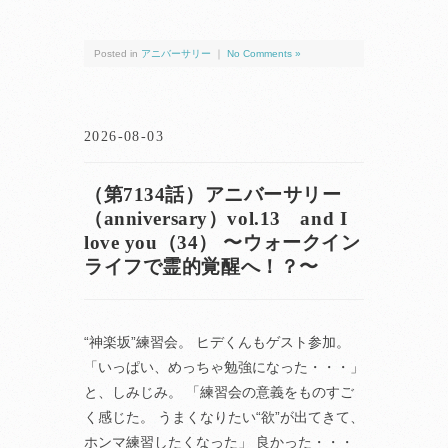
Posted in
アニバーサリー
｜
No Comments »
2026-08-03
（第7134話）アニバーサリー
（anniversary）vol.13 and I
love you（34） 〜ウォークイン
ライフで霊的覚醒へ！？〜
“神楽坂”練習会。 ヒデくんもゲスト参加。
「いっぱい、めっちゃ勉強になった・・・」
と、しみじみ。 「練習会の意義をものすご
く感じた。 うまくなりたい“欲”が出てきて、
ホンマ練習したくなった」 良かった・・・