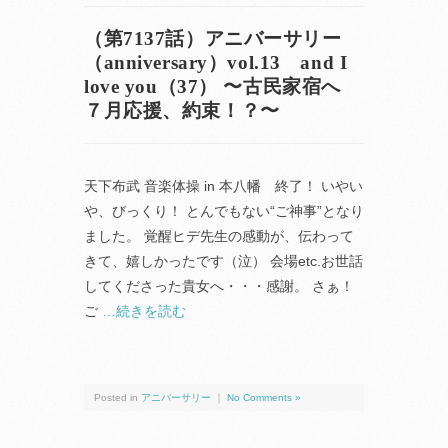
（第7137話）アニバーサリー
（anniversary）vol.13 and I
love you（37） 〜古民家宿へ
７月応援、約束！？〜
天下布武 音楽体操 in 本八幡 終了！ いやい
や、びっくり！ とんでもない“ご神事”となり
ました。 覚醒ヒデ先生の感動が、伝わって
きて、嬉しかったです（泣） 会場etc.お世話
してくださった貴女へ・・・感謝。 さぁ！
ご
…続きを読む
Posted in
アニバーサリー
｜
No Comments »