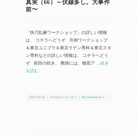
真実（66）～伏線多し。大事件
前〜
「快刀乱麻ワークショップ」の詳しい情報
は、 コチラへどうぞ 月例ワークショップ
＆東京ユニプラ＆東京ラテン専科＆東京スタ
ン専科などの詳しい情報は、 コチラへどう
ぞ 前回の続き。 教師には、徹底ア
…続き
を読む
2022-05-31 ｜ Posted in
エッセイ
｜
No Comments »