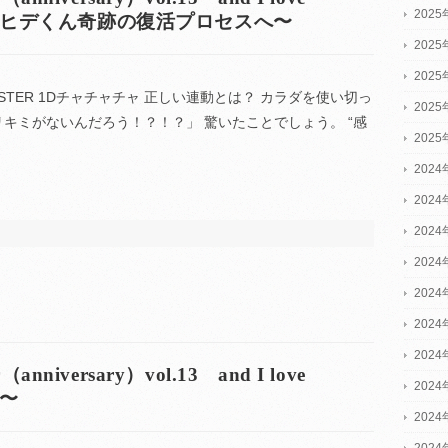
202
・・ヒデくん奇跡の復活プロセスへ〜
202
202
-MASTER 1Dチャチャチャ 正しい連動とは？ カラダを使い切っ
202
リキミがないんだろう！？！？」 驚いたことでしょう。 “感
202
2024
2024
2024
202
202
202
202
versary）vol.13 and I love
202
魔〜
202
202