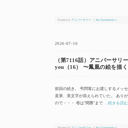
Posted in
アニバーサリー
｜
No Comments »
2026-07-16
（第7116話）アニバーサリー（anni
you（16） 〜鳳凰の絵を描
前回の続き。 弔問客にお渡しするメッセー
直筆、美文字が添えられていた。 ありが
ので・・・ 母は“間際”まで
…続きを読む
Posted in
アニバーサリー
｜
No Comments »