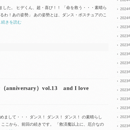
ました。 ヒデくん、超・喜び！！ 「命を救う・・・素晴ら
202
えるわ！あの姿勢」 あの姿勢とは、ダンス・ポスチュアのこ
202
…続きを読む
2023
2023
2023
202
202
202
202
versary）vol.13 and I love
202
202
202
めまして・・・ ダンス！ ダンス！ ダンス！ の素晴らし
202
、ここから、前回の続きです。 「救済魔以上に、厄介なの
202