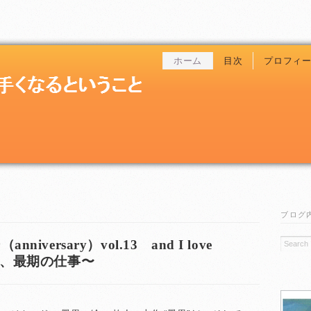
ホーム
目次
プロフィ
ブログ
versary）vol.13 and I love
く、最期の仕事〜