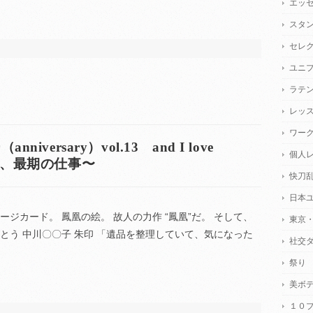
エッ
スタ
セレ
ユニ
ラテ
レッ
ワー
versary）vol.13 and I love
個人
く、最期の仕事〜
快刀
日本
ジカード。 鳳凰の絵。 故人の力作 “鳳凰”だ。 そして、
東京
とう 中川〇〇子 朱印 「遺品を整理していて、気になった
社交
祭り
美ボ
１０