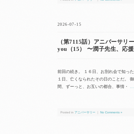
2026-07-15
（第7115話）アニバーサリー（anni
you（15） 〜潤子先生、応
前回の続き。 １６日、お別れ会で知った
１日、亡くなられたその日のことだ。 
間、ずーっと、お互いの都合、事情・
…
Posted in
アニバーサリー
｜
No Comments »