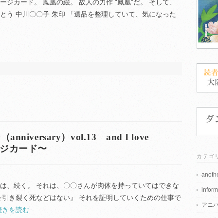
ジカード。 鳳凰の絵。 故人の力作 “鳳凰”だ。 そして、
とう 中川〇〇子 朱印 「遺品を整理していて、気になった
versary）vol.13 and I love
ージカード〜
カテゴ
anothe
事は、続く。 それは、〇〇さんが肉体を持っていてはできな
inform
を引き裂く死などはない』 それを証明していくための仕事で
アニ
続きを読む