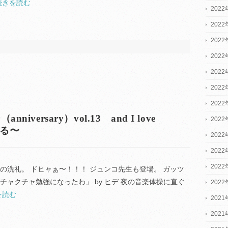
続きを読む
2022
2022
2022
202
202
202
202
versary）vol.13 and I love
202
寄る〜
202
202
202
の洗礼。 ドヒャぁ〜！！！ ジュンコ先生も登場。 ガッツ
チャクチャ勉強になったわ」 by ヒデ 夜の音楽体操に直ぐ
202
を読む
2021
2021