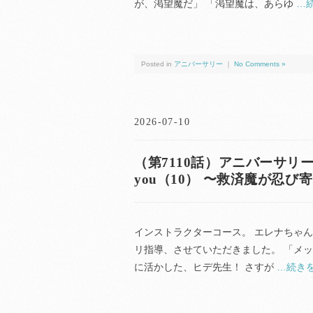
が、渇望魔だ」 「渇望魔は、あらゆ
…
Posted in
アニバーサリー
｜
No Comments »
2026-07-10
（第7110話）アニバーサリー（anni
you（10） 〜救済魔が忍び
インストラクターコース。 エレナちゃん
リ指導、させていただきました。 「メッ
に活かした、ヒデ先生！ さすが
…続き