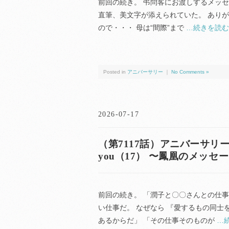
前回の続き。 弔問客にお渡しするメッセー
直筆、美文字が添えられていた。 ありが
ので・・・ 母は“間際”まで
…続きを読む
Posted in
アニバーサリー
｜
No Comments »
2026-07-17
（第7117話）アニバーサリー（anni
you（17） 〜鳳凰のメッセ
前回の続き。 「潤子と〇〇さんとの仕
い仕事だ。 なぜなら 『愛するもの同士
あるからだ」 「その仕事そのものが
…