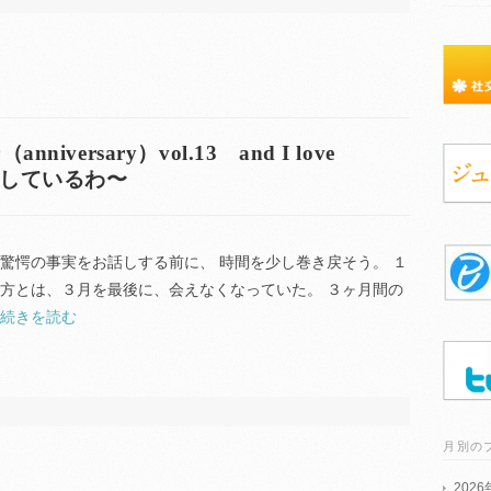
versary）vol.13 and I love
援しているわ〜
驚愕の事実をお話しする前に、 時間を少し巻き戻そう。 １
御方とは、３月を最後に、会えなくなっていた。 ３ヶ月間の
続きを読む
月別の
202