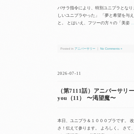
バサラ指令により、特別ユニプラとなり
しいユニプラやった」 「夢と希望を与
と。 とはいえ、フツーの方々の「美姿
Posted in
アニバーサリー
｜
No Comments »
2026-07-11
（第7111話）アニバーサリー（anni
you（11） 〜渇望魔〜
本日、ユニプラ＆１０００プラです。 改
さ！伝えて参ります。 よろしく。 さて