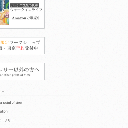
リー
r point of view
ation
バーサリー