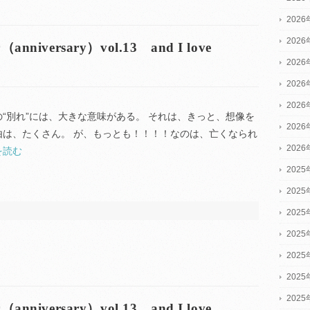
202
202
versary）vol.13 and I love
202
202
202
の“別れ”には、大きな意味がある。 それは、きっと、想像を
202
由は、たくさん。 が、もっとも！！！！なのは、亡くなられ
202
を読む
2025
2025
2025
202
202
202
202
versary）vol.13 and I love