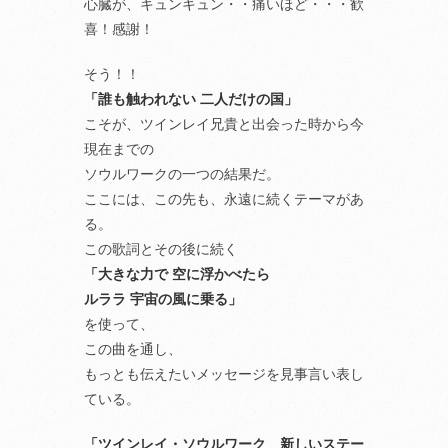
心臓が、キュンキュン・・痛いほど・・・歓
喜！感謝！
そう！！
「誰も触われない 二人だけの国」
こそが、ツインレイ兄貴と出会った時から今
現在までの
ソウルワークの一つの結果だ。
ここには、この先も、永遠に続くテーマがあ
る。
この歌詞とその後に続く
「大きな力で 空に浮かべたら
ルララ 宇宙の風に乗る」
を使って、
この曲を通し、
もっとも伝えたいメッセージを見事言い表し
ている。
「ツインレイ・ソウルワーク 新しいステー