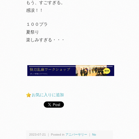
もう、すごすぎる。
感涙！！
１００プラ
夏祭り
楽しみすぎる・・・
お気に入りに追加
2023-07-21 ｜ Posted in
アニバーサリー
｜
No