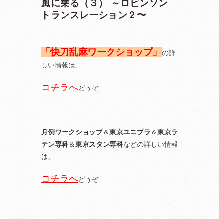
風に乗る（３） ～ロビンソン
トランスレーション２〜
「快刀乱麻ワークショップ」
の詳
しい情報は、
コチラへ
どうぞ
月例ワークショップ
＆
東京ユニプラ
＆
東京ラ
テン専科
＆
東京スタン専科
などの詳しい情報
は、
コチラへ
どうぞ