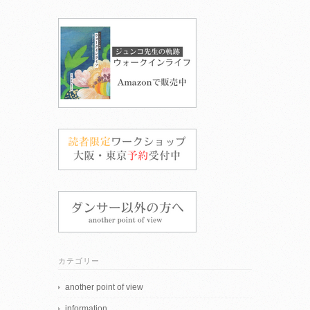
カテゴリー
another point of view
information