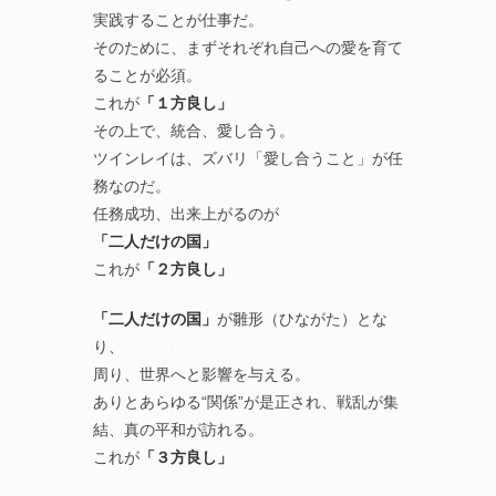
実践することが仕事だ。
そのために、まずそれぞれ自己への愛を育て
ることが必須。
これが
「１方良し」
その上で、統合、愛し合う。
ツインレイは、ズバリ「愛し合うこと」が任
務なのだ。
任務成功、出来上がるのが
「二人だけの国」
これが
「２方良し」
「二人だけの国」
が雛形（ひながた）とな
り、
周り、世界へと影響を与える。
ありとあらゆる“関係”が是正され、戦乱が集
結、真の平和が訪れる。
これが
「３方良し」