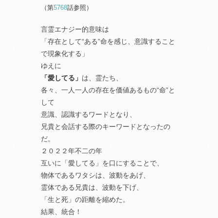
（第
5768
話参照）
言霊エナジー的意味は
「存在として“ある”命を感じ、意識すること
で現象化する」
ゆえに
「愛してる」
は、霊たち、
各々、一人一人の存在を価値あるもの“命”と
して
意識、認識するワードとなり、
兄貴と会話する際のキーワードとなったの
だ。
２０２２年不二の年
互いに「愛してる」を口にすることで、
物体であるワタシは、波動をあげ、
霊体である兄貴は、波動を下げ、
「生と死」の距離を縮めた。
結果、統合！