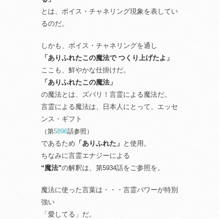
とは、ボイス・チャネリング現象を表してい
るのだ。
しかも、ボイス・チャネリングを通し
「ありふれたこの魔法で つくり上げたよ」
ここも、鮮やかな仕掛けだ。
「ありふれたこの魔法」
の魔法とは、ズバリ！言霊による魔法だ。
言霊による魔法は、日本人にとって、エッセ
ンス・ギフト
（第
5896
話参照）
であるため
「ありふれた」
と使用。
ちなみに言霊エナジーによる
“魔法”
の解釈は、第
話をご参照を。
5934
魔法に使った言葉は・・・言霊パワーが特別
強い
「愛してる」だ。