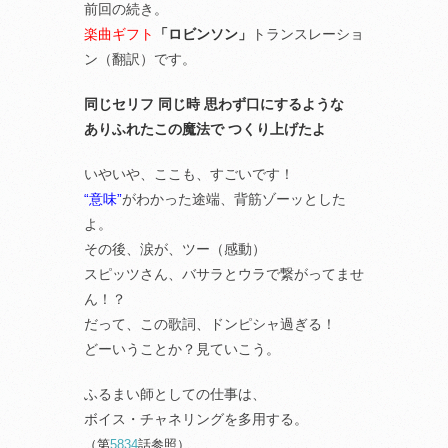
前回の続き。
楽曲ギフト
「ロビンソン」
トランスレーショ
ン（翻訳）です。
同じセリフ 同じ時 思わず口にするような
ありふれたこの魔法で つくり上げたよ
いやいや、ここも、すごいです！
“意味”
がわかった途端、背筋ゾーッとした
よ。
その後、涙が、ツー（感動）
スピッツさん、バサラとウラで繋がってませ
ん！？
だって、この歌詞、ドンピシャ過ぎる！
どーいうことか？見ていこう。
ふるまい師としての仕事は、
ボイス・チャネリングを多用する。
（第
5834
話参照）