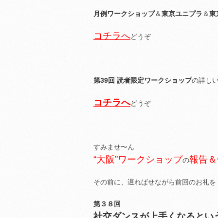
月例ワークショップ
＆
東京ユニプラ
＆
東
コチラへ
どうぞ
第39回 読者限定ワークショップ
の詳し
コチラへ
どうぞ
すみませ〜ん
“大阪”ワークショップ
報告＆
の
その前に、遅ればせながら前回のお礼を
第３８回
社交ダンスが上手くなるとい