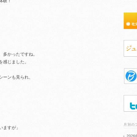
体験！
、多かったですね。
を感じました。
シーンも見られ、
月別の
いますが」
202