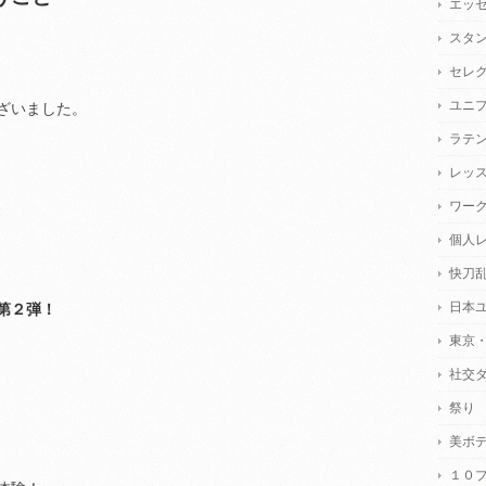
エッ
スタ
セレ
ユニ
ざいました。
ラテ
レッ
ワー
個人
快刀
日本
第２弾！
東京
社交
祭り
美ボ
１０