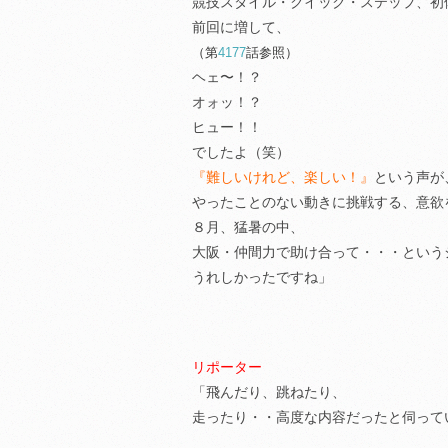
競技スタイル・クイック・ステップ、初
前回に増して、
（第
4177
話参照）
ヘェ〜！？
オォッ！？
ヒュー！！
でしたよ（笑）
『難しいけれど、楽しい！』
という声が
やったことのない動きに挑戦する、意欲
８月、猛暑の中、
大阪・仲間力で助け合って・・・という
うれしかったですね」
リポーター
「飛んだり、跳ねたり、
走ったり・・高度な内容だったと伺って