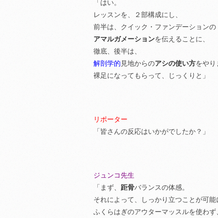
「はい。
レッスンを、２部構成にし、
前半は、クイック・ファンデーションの
アマルガメーション
を伝えることに、
徹底、後半は、
解剖学的
見地からの
アシの使い方
をやり
裸足になってもらって、じっくりと」
リポーター
「皆さんの反応はいかがでしたか？」
ジュンコ先生
「まず、
距骨
バランスの体感。
それによって、しっかり立つことが可能
ふくらはぎのアウターマッスルを使わず