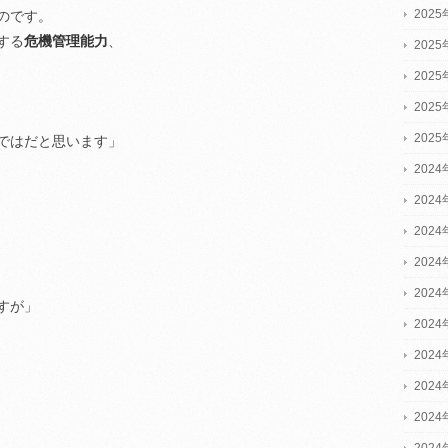
202
のです。
する
危機管理能力
、
202
202
202
202
ではだと思います」
2024
2024
2024
202
202
すが」
202
202
202
202
202