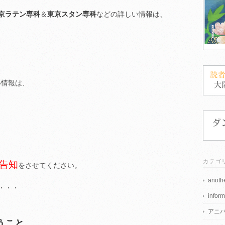
京ラテン専科
＆
東京スタン専科
などの詳しい情報は、
い情報は、
カテゴ
告知
をさせてください。
anothe
・・・
inform
アニ
うこと