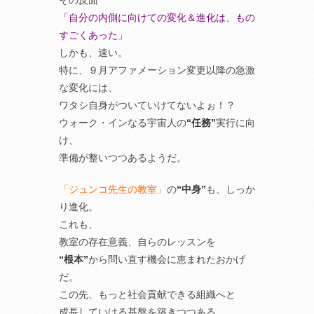
その反面
「自分の内側に向けての変化＆進化は、もの
すごくあった」
しかも、速い。
特に、９月アファメーション変更以降の急激
な変化には、
ワタシ自身がついていけてないよぉ！？
ウォーク・インなる宇宙人の
“任務”
実行に向
け、
準備が整いつつあるようだ。
「ジュンコ先生の教室」
の
“中身”
も、しっか
り進化。
これも、
教室の存在意義、自らのレッスンを
“根本”
から問い直す機会に恵まれたおかげ
だ。
この先、もっと社会貢献できる組織へと
成長していける基盤を築きつつある。