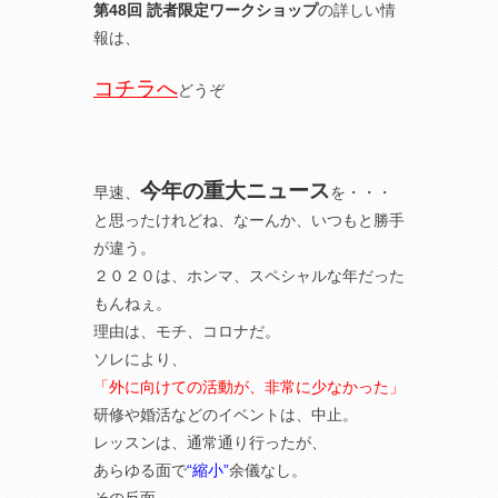
第48回 読者限定ワークショップ
の詳しい情
報は、
コチラへ
どうぞ
今年の重大ニュース
早速、
を・・・
と思ったけれどね、なーんか、いつもと勝手
が違う。
２０２０は、ホンマ、スペシャルな年だった
もんねぇ。
理由は、モチ、コロナだ。
ソレにより、
「外に向けての活動が、非常に少なかった」
研修や婚活などのイベントは、中止。
レッスンは、通常通り行ったが、
あらゆる面で
“縮小”
余儀なし。