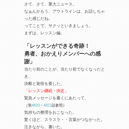
さて、さて、重大ニュース。
なぁんかもう、アウトラインは、お話しちゃ
った感じだね。
ってことで、サクッといきましょう。
まずは、レッスン編。
「レッスンができる奇跡！
勇者、おかえりメンバーへの感
謝」
当たり前のことが、当たり前でなくなったと
き、
決断と覚悟を要した。
「レッスン継続・決定」
緊急メッセージを書くにあたって、
（第
4820
・
4821
話参照）
気持ちの整理をおこなった。
驚くほど、スラスラ・・言葉がつながった。
泣きながら、書いた。