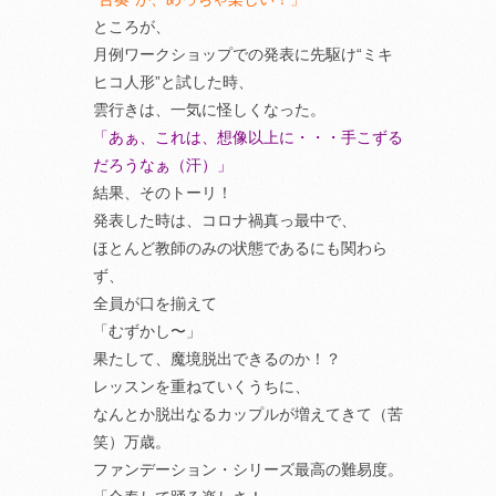
ところが、
月例ワークショップでの発表に先駆け“ミキ
ヒコ人形”と試した時、
雲行きは、一気に怪しくなった。
「あぁ、これは、想像以上に・・・手こずる
だろうなぁ（汗）」
結果、そのトーリ！
発表した時は、コロナ禍真っ最中で、
ほとんど教師のみの状態であるにも関わら
ず、
全員が口を揃えて
「むずかし〜」
果たして、魔境脱出できるのか！？
レッスンを重ねていくうちに、
なんとか脱出なるカップルが増えてきて（苦
笑）万歳。
ファンデーション・シリーズ最高の難易度。