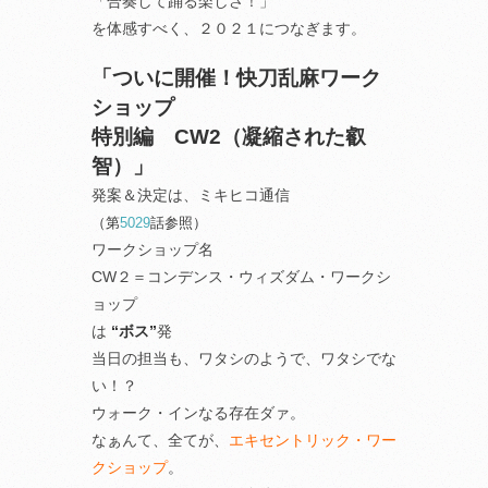
「合奏して踊る楽しさ！」
を体感すべく、２０２１につなぎます。
「ついに開催！快刀乱麻ワーク
ショップ
特別編 CW2（凝縮された叡
智）」
発案＆決定は、ミキヒコ通信
（第
5029
話参照）
ワークショップ名
CW２＝コンデンス・ウィズダム・ワークシ
ョップ
は
“ボス”
発
当日の担当も、ワタシのようで、ワタシでな
い！？
ウォーク・インなる存在ダァ。
なぁんて、全てが、
エキセントリック・ワー
クショップ
。