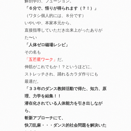
解剖学の、フュージョン。
「６分で、悟りが得られます（？！）」
（ワタシ個人的には、８分です）
いやいや、本家本元から、
直接指導していただき出来上がったありが
た〜い
「人体ゼロ磁場レシピ」
その名も
「五芒星ワーク」
だ。
伸筋がこれでもか！？というほどに、
ストレッチされ、踊れるカラダ作りにも
最適だ。
「３３年のダンス教師活動で得た、知力、原
理、力学を結集！！
潜在化されている人体能力を引き出しなが
ら、
斬新アプローチにて、
快刀乱麻・・・ダンス的社会問題を解決いた