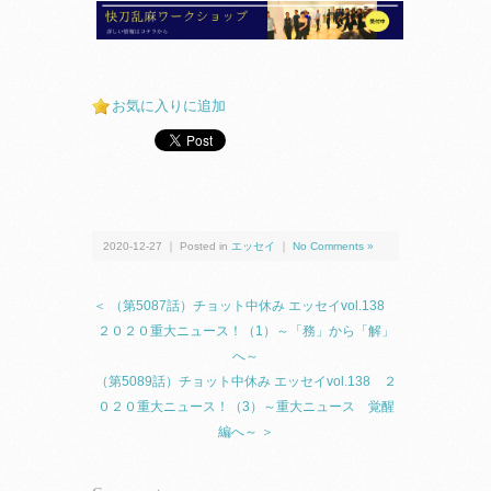
お気に入りに追加
2020-12-27 ｜ Posted in
エッセイ
｜
No Comments »
＜ （第5087話）チョット中休み エッセイvol.138
２０２０重大ニュース！（1）～「務」から「解」
へ～
（第5089話）チョット中休み エッセイvol.138 ２
０２０重大ニュース！（3）～重大ニュース 覚醒
編へ～ ＞