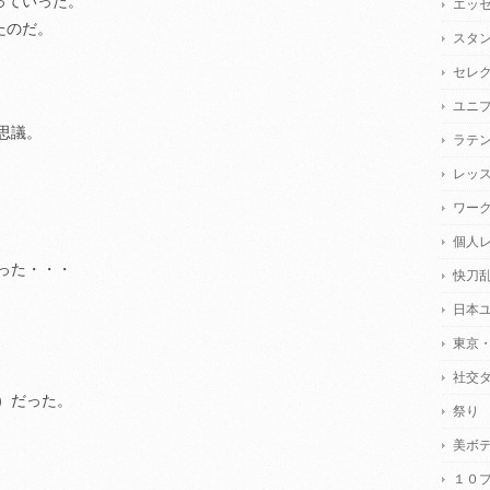
っていった。
エッ
たのだ。
スタ
セレ
ユニ
思議。
ラテ
レッ
ワー
個人
った・・・
快刀
日本
東京
社交
）だった。
祭り
美ボ
１０