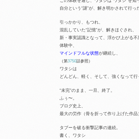
この体験を通し、ワタシは“ワタシ”を知
自分という“謎”が、解き明かされて行っ
引っかかり、もつれ、
混乱していた“記憶”が、解きほぐされ、
新・事実認識となって、浮かび上がる不
体験中、
マインドフルな状態
が継続し、
（第
3750
話参照）
ワタシは
どんどん、軽く、そして、強くなって行
“未完”のまま、一旦、終了。
ふぅ〜。
ブログ史上、
最大の労作（骨を折って作り上げた作品
タブーを破る衝撃記事の連続。
書く、ワタシ