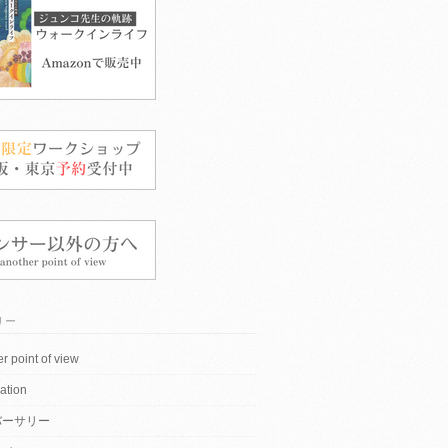
リー
r point of view
ation
バーサリー