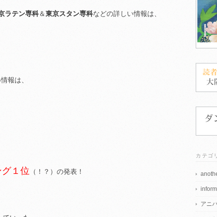
京ラテン専科
＆
東京スタン専科
などの詳しい情報は、
い情報は、
カテゴ
ング１位
（！？）の発表！
anothe
inform
アニ