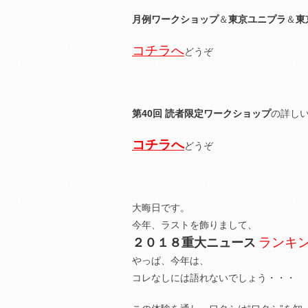
月例ワークショップ
＆
東京ユニプラ
＆
東
コチラへ
どうぞ
第40回 読者限定ワークショップ
の詳し
コチラへ
どうぞ
大晦日です。
今年、ラストを飾りまして、
ランキ
２０１８重大ニュース
やっぱ、今年は、
コレなしには語れないでしょう・・・