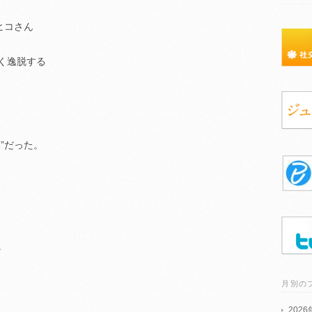
ヒコさん
く逸脱する
”だった。
。
。
月別の
202