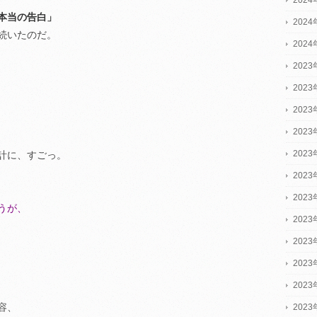
本当の告白」
202
続いたのだ。
202
2023
2023
2023
202
202
計に、すごっ。
202
202
うが、
202
202
202
202
容、
202