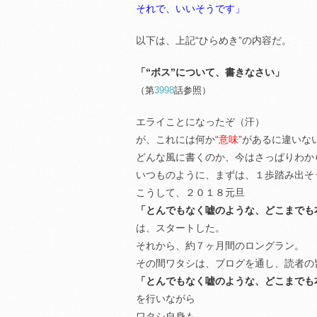
それで、いいそうです」
以下は、上記“ひらめき”の内容だ。
「“ボス”について、書きなさい」
（第
3998
話参照）
エライことになったぞ（汗）
が、これには何か
“意味”
があるに違いな
どんな風に書くのか、今はさっぱりわか
いつものように、まずは、１歩踏み出そ
こうして、２０１８元旦
「とんでもなく嘘のような、どこまでも
は、スタートした。
それから、約７ヶ月間のロングラン。
その間ワタシは、ブログを通し、読者の
「とんでもなく嘘のような、どこまでも
を行いながら
ワタシ自身も、