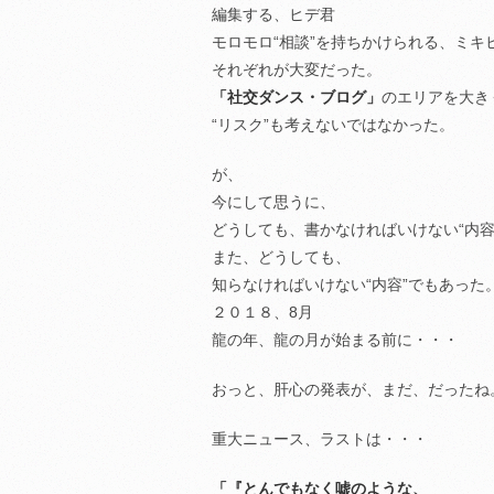
編集する、ヒデ君
モロモロ“相談”を持ちかけられる、ミキ
それぞれが大変だった。
「社交ダンス・ブログ」
のエリアを大き
“リスク”も考えないではなかった。
が、
今にして思うに、
どうしても、書かなければいけない“内容
また、どうしても、
知らなければいけない“内容”でもあった
２０１８、8月
龍の年、龍の月が始まる前に・・・
おっと、肝心の発表が、まだ、だったね
重大ニュース、ラストは・・・
「『とんでもなく嘘のような、