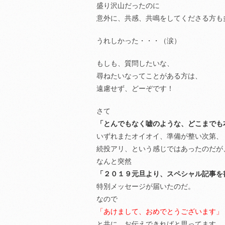
盛り沢山だったのに
意外に、共感、共鳴をしてくださる方も
うれしかった・・・（涙）
もしも、質問したいな、
尋ねたいなってことがある方は、
遠慮せず、どーぞです！
さて
「とんでもなく嘘のような、どこまでも
いずれまたオイオイ、準備が整い次第、
続投アリ、という感じではあったのだが
なんと突然
「２０１９元旦より、スペシャル記事を
特別メッセージが届いたのだ。
なので
「あけまして、おめでとうございます」
と共に、お伝えできればと思ってます。