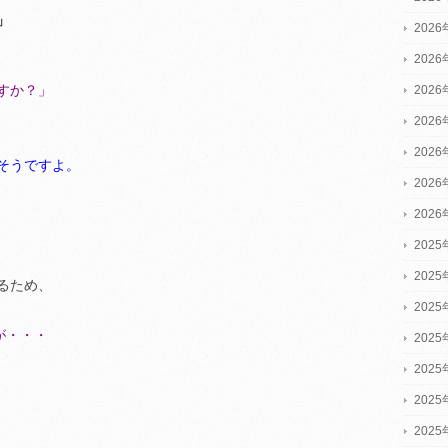
」
202
202
すか？」
202
202
202
”そうですよ。
202
202
2025
2025
るため、
2025
が・・・
202
202
202
202