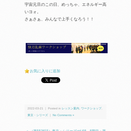
宇宙元旦のこの日、めっちゃ、エネルギー高
いヨォ。
さぁさぁ、みんなで上手くなろう！！
お気に入りに追加
2022-03-21 ｜ Posted in
レッスン案内
,
ワークショップ
,
東京・シリーズ
｜
No Comments »
＜ （第5536話）東京・シリーズvol.68 8期目・第