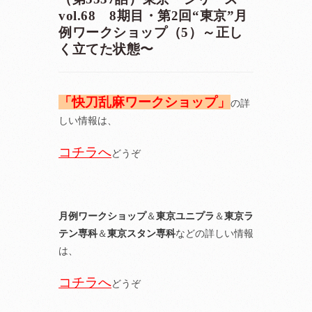
vol.68 8期目・第2回“東京”月
例ワークショップ（5）～正し
く立てた状態〜
「快刀乱麻ワークショップ」
の詳
しい情報は、
コチラへ
どうぞ
月例ワークショップ
＆
東京ユニプラ
＆
東京ラ
テン専科
＆
東京スタン専科
などの詳しい情報
は、
コチラへ
どうぞ