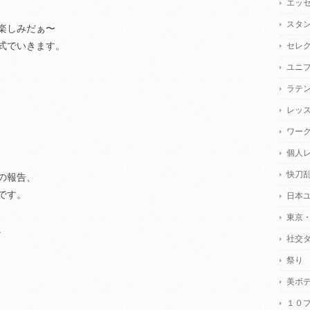
エッ
スタ
楽しみだぁ〜
式でいきます。
セレ
ユニ
ラテ
レッ
ワー
個人
快刀
の報告、
です。
日本
東京
。
社交
祭り
美ボ
１０