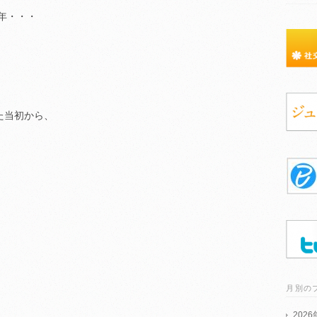
年・・・
た当初から、
月別の
202