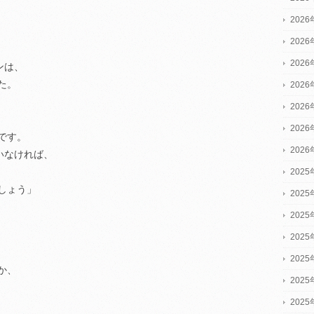
202
202
202
ンは、
た。
202
202
202
です。
202
いなければ、
2025
しょう」
2025
2025
202
202
か、
202
」
202