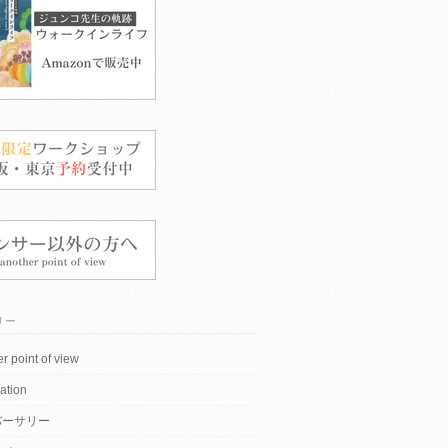
リー
r point of view
ation
バーサリー