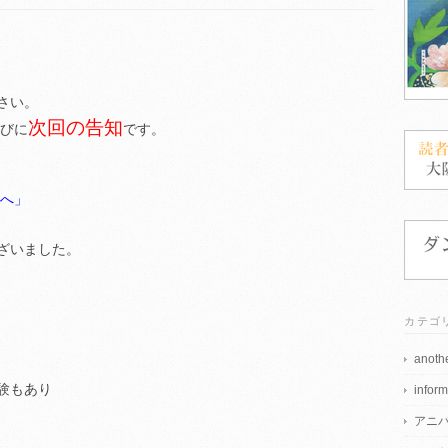
さい。
次回の告知
びに
です。
域へ」
ざいました。
カテゴ
anothe
験もあり
inform
アニ