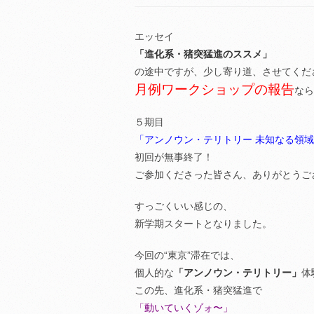
エッセイ
「進化系・猪突猛進のススメ」
の途中ですが、少し寄り道、させてくだ
月例ワークショップの報告
なら
５期目
「アンノウン・テリトリー 未知なる領
初回が無事終了！
ご参加くださった皆さん、ありがとうご
すっごくいい感じの、
新学期スタートとなりました。
今回の“東京”滞在では、
個人的な
「アンノウン・テリトリー」
体
この先、進化系・猪突猛進で
「動いていくゾォ〜」