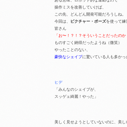
ある意味、ロボット的な運動なので
操作ミスを改善していけば、
この先、どんどん開発可能だろうしね。
今回は、
ピクチャー・ポーズ
を使って練
皆さん
「お〜！？！？そういうことだったのか
ものすごく納得だったようね（微笑）
やったことのない、
豪快なシェイプ
に驚いている人も多かっ
ヒデ
「みんなのシェイプが、
スッゲェ綺麗！やった」
美しく見せようとしていないのに、美し