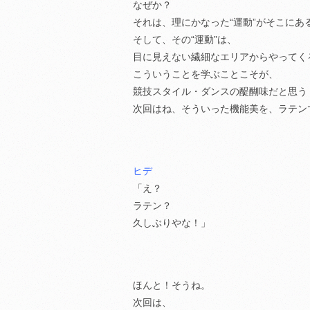
なぜか？
それは、理にかなった“運動”がそこにあ
そして、その“運動”は、
目に見えない繊細なエリアからやってく
こういうことを学ぶことこそが、
競技スタイル・ダンスの醍醐味だと思う
次回はね、そういった機能美を、ラテン
ヒデ
「え？
ラテン？
久しぶりやな！」
ほんと！そうね。
次回は、