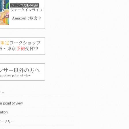
リー
r point of view
ation
バーサリー