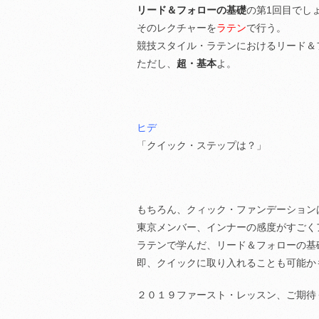
リード＆フォローの基礎
の第1回目でし
そのレクチャーを
ラテン
で行う。
競技スタイル・ラテンにおけるリード＆
ただし、
超・基本
よ。
ヒデ
「クイック・ステップは？」
もちろん、クィック・ファンデーション
東京メンバー、インナーの感度がすごく
ラテンで学んだ、リード＆フォローの基
即、クイックに取り入れることも可能か
２０１９ファースト・レッスン、ご期待