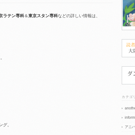
京ラテン専科
＆
東京スタン専科
などの詳しい情報は、
す。
カテゴ
anothe
inform
ング。
アニ