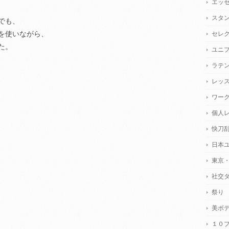
エッ
スタ
でも、
を使いながら、
セレ
た。
ユニ
ラテ
レッ
ワー
個人
快刀
日本
東京
社交
祭り
美ボ
１０