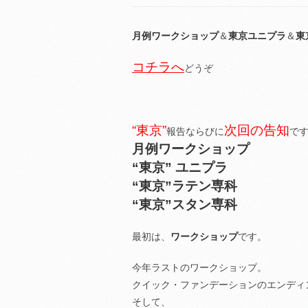
月例ワークショップ
＆
東京ユニプラ
＆
東
コチラへ
どうぞ
“東京”
次回の告知
報告ならびに
で
月例ワークショップ
“東京” ユニプラ
“東京”ラテン専科
“東京”スタン専科
最初は、
ワークショップ
です。
今年ラストのワークショップ。
クイック・ファンデーションのエンディ
そして、