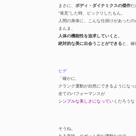
まさに、
ボディ・ダイナミクスの傑作
だ
“発見”した時、ビックリしたもん。
人間の身体に、こんな仕掛けがあったの
まんま、
人体の機能性を追求していくと、
絶対的な美に出会うことができる
と、確
ヒデ
「確かに、
クランク運動が自然にできるようになっ
全てのパフォーマンスが
シンプルな美しさになっていく
だろうな
そうね。