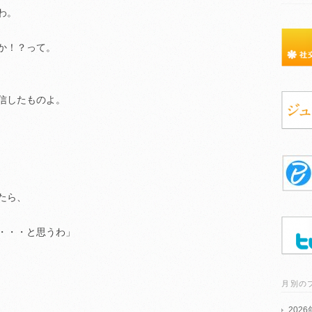
わ。
か！？って。
信したものよ。
たら、
・・・と思うわ」
月別の
202