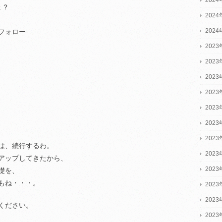
ょ？
202
202
フォロー
2023
2023
2023
202
202
202
202
は、続行するわ。
202
アップしてきたから、
202
礎を、
もね・・・。
202
202
ください。
202