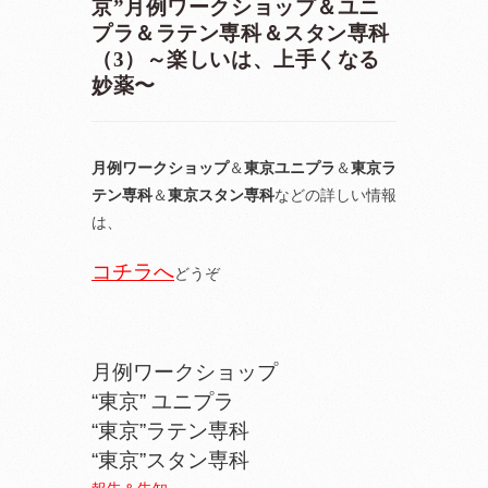
京”月例ワークショップ＆ユニ
プラ＆ラテン専科＆スタン専科
（3）～楽しいは、上手くなる
妙薬〜
月例ワークショップ
＆
東京ユニプラ
＆
東京ラ
テン専科
＆
東京スタン専科
などの詳しい情報
は、
コチラへ
どうぞ
月例ワークショップ
“東京” ユニプラ
“東京”ラテン専科
“東京”スタン専科