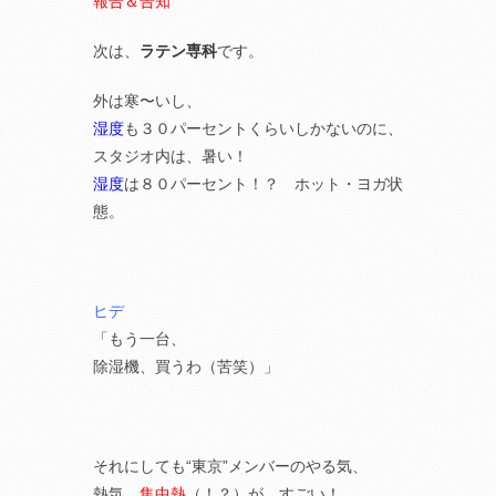
報告＆告知
次は、
ラテン専科
です。
外は寒〜いし、
湿度
も３０パーセントくらいしかないのに、
スタジオ内は、暑い！
湿度
は８０パーセント！？ ホット・ヨガ状
態。
ヒデ
「もう一台、
除湿機、買うわ（苦笑）」
それにしても“東京”メンバーのやる気、
熱気、
集中熱
（！？）が、すごい！