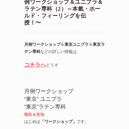
例ワークショップ＆ユニプラ＆
ラテン専科（2）～本氣・ホー
ルド・フィーリングを伝
授！〜
月例ワークショップ
＆
東京ユニプラ
＆
東京ラ
テン専科
などの詳しい情報は、
コチラへ
どうぞ
月例ワークショップ
“東京” ユニプラ
“東京”ラテン専科
報告＆告知
はじめは
「ワークショップ」
です。