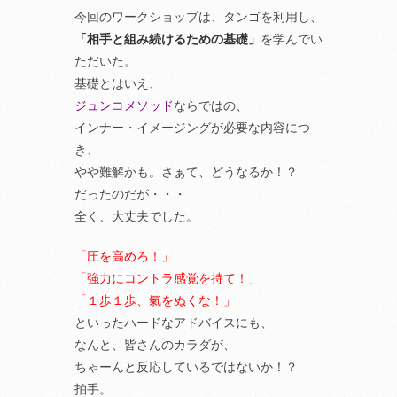
今回のワークショップは、タンゴを利用し、
「相手と組み続けるための基礎」
を学んでい
ただいた。
基礎とはいえ、
ジュンコメソッド
ならではの、
インナー・イメージングが必要な内容につ
き、
やや難解かも。さぁて、どうなるか！？
だったのだが・・・
全く、大丈夫でした。
「圧を高めろ！」
「強力にコントラ感覚を持て！」
「１歩１歩、氣をぬくな！」
といったハードなアドバイスにも、
なんと、皆さんのカラダが、
ちゃーんと反応しているではないか！？
拍手。