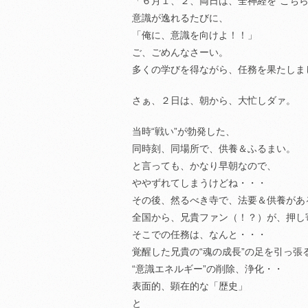
「６月１、２、両日は、全神経を“こちら
意識が逸れるたびに、
「俺に、意識を向けよ！！」
ご、ごめんなさーい。
多くの学びを得ながら、任務を果たしま
さぁ、２日は、朝から、大忙しダァ。
当時“戦い”が勃発した、
同時刻、同場所で、供養＆ふるまい。
と言っても、かなり早朝なので、
ややずれてしまうけどね・・・
その後、然るべき寺で、法要＆供養があ
全国から、兄貴ファン（！？）が、押し
そこでの任務は、なんと・・・
覚醒した兄貴の“魂の成長”の足を引っ張
“意識エネルギー”の削除、浄化・・
表面的、顕在的な「歴史」
と