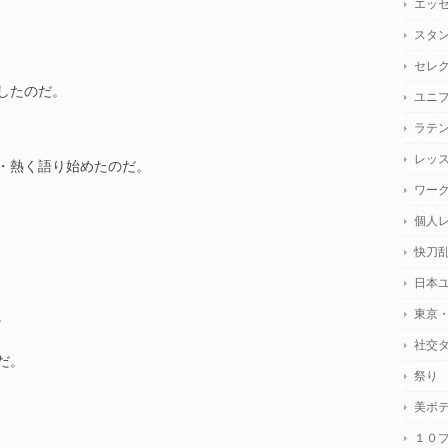
エッ
スタ
セレ
したのだ。
ユニ
ラテ
レッ
・熱く語り始めたのだ。
ワー
個人
快刀
日本
東京
。
社交
だ。
祭り
美ボ
１０