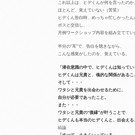
これ以上は、ヒデくんが何を言ったのか
ほとんど、覚えていない（苦笑）
ヒデくん告白時、めっちゃ忙しかったん
ボスと交信し、
月例ワークショップ内容を組み立ててい
半分の“耳”で、告白を聴きながら、
こんな感覚がしたのを、覚えている。
「潜在意識の中で、ヒデくんは知ってい
ヒデくんは兄貴と、魂的な関係があるこ
そして・・・
ワタシと兄貴を出会わせるために、
自分が必要であったこと。
また・・・
ワタシと兄貴の“復縁”が叶うことで
ヒデくんも本当のヒデくんと、出会える
結論