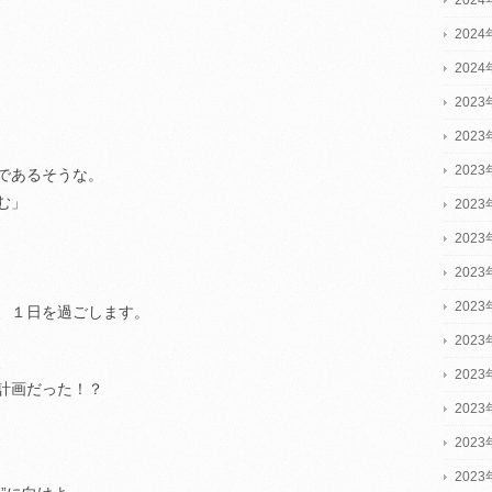
202
202
2023
2023
2023
であるそうな。
む」
202
202
202
。
202
、１日を過ごします。
202
、
202
計画だった！？
202
202
202