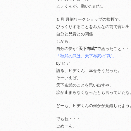
ヒデくんが、動いたのだ。
５月 月例ワークショップの挨拶で、
びっくりすることをみんなの前で言い出
自分と兄貴との関係
しかも、
自分の夢が
“天下布武”
であったこと・・
「秋武の武は、天下布武の“武”」
by ヒデ
語る、ヒデくん、幸せそうだった。
そーいえば、
天下布武のことを思い出すや、
涙が止まらなくなったとも言っていたな
どーも、ヒデくんの何かが覚醒したよう
でもね・・・
ごめーん。