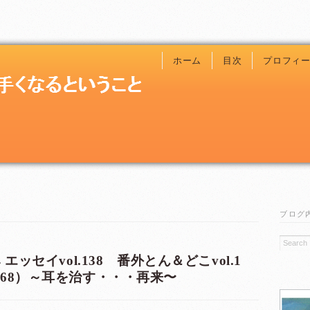
ホーム
目次
プロフィ
ブログ
エッセイvol.138 番外とん＆どこvol.1
トの真実（68）～耳を治す・・・再来〜