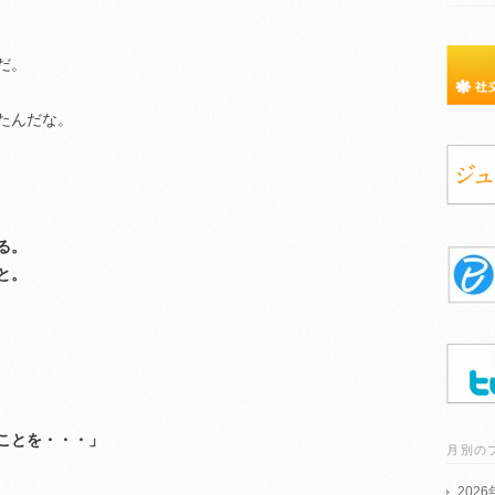
、
だ。
たんだな。
る。
と。
ことを・・・」
月別の
202