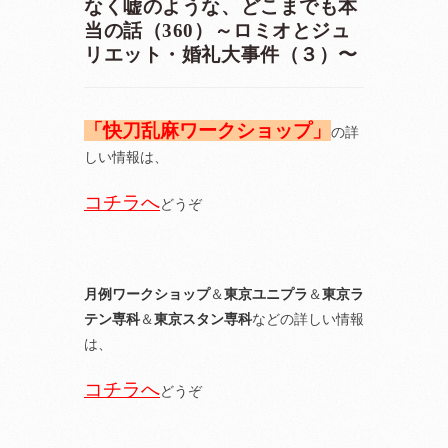
なく嘘のような、どこまでも本
当の話（360）～ロミオとジュ
リエット・婚礼大事件（３）〜
「快刀乱麻ワークショップ」
の詳
しい情報は、
コチラへ
どうぞ
月例ワークショップ
＆
東京ユニプラ
＆
東京ラ
テン専科
＆
東京スタン専科
などの詳しい情報
は、
コチラへ
どうぞ