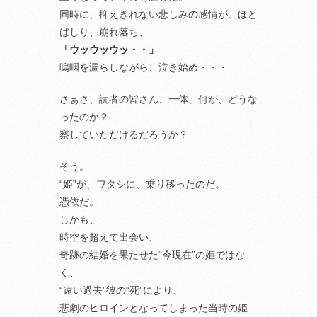
同時に、抑えきれない悲しみの感情が、ほと
ばしり、崩れ落ち、
「ウッウッウッ・・」
嗚咽を漏らしながら、泣き始め・・・
さぁさ、読者の皆さん、一体、何が、どうな
ったのか？
察していただけるだろうか？
そう。
“姫”が、ワタシに、乗り移ったのだ。
憑依だ。
しかも、
時空を超えて出会い、
奇跡の結婚を果たせた“今現在”の姫ではな
く、
“遠い過去”彼の“死”により、
悲劇のヒロインとなってしまった当時の姫