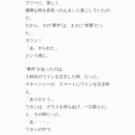
フツーに、楽しく、
優雅な時を呑気（のんき）に過ごしていたの
だ。
だから、その“事件”は、まさに“奇襲”だっ
た。
ガツン！
「あ、やられた」
という感じ。
“事件”があったのは、
２杯目のワインを注文した時、だった。
マネージャーが、スマートにワインを注ぎ終
え、
「ありがとう」
ワタシは、グラスを持ちあげ、一口飲んだ。
と、その時だった。
「あ・・・」
ワタシの中で、