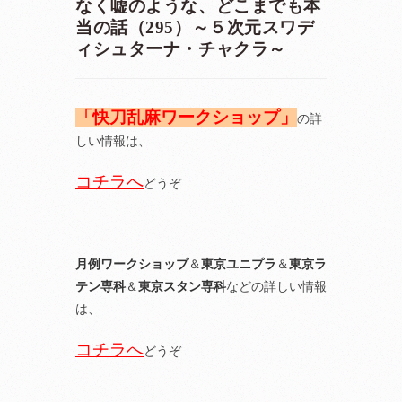
なく嘘のような、どこまでも本
当の話（295）～５次元スワデ
ィシュターナ・チャクラ～
「快刀乱麻ワークショップ」
の詳
しい情報は、
コチラへ
どうぞ
月例ワークショップ
＆
東京ユニプラ
＆
東京ラ
テン専科
＆
東京スタン専科
などの詳しい情報
は、
コチラへ
どうぞ