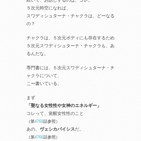
続いて、お話しするのは、コレ。
５次元時空になれば、
スワディシュターナ・チャクラは、どーなる
の？
チャクラは、５次元ボディにも存在するため
５次元スワディシュターナ・チャクラも、あ
るんだな。
専門書には、５次元スワディシュターナ・チ
ャクラについて、
こー書いている。
まず
「聖なる女性性や女神のエネルギー」
コレって、覚醒女性性のこと
（第
4769
話参照）
あの、
ヴェシカパイシス
だ。
（第
4766
話参照）