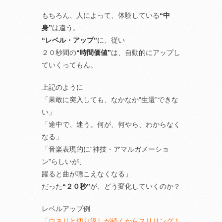
もちろん、人によって、体験している
“中
身”
は違う。
“レベル・アップ”
に、従い
２０秒間の
“時間価値”
は、自動的にアップし
ていくってもん。
上記のように
「果敢に突入しても、なかなか“生還”できな
い」
「途中で、迷う。何が、何やら、わからなく
なる」
「音楽表現的に“神技・アマルガメーショ
ン”らしいが、
躍ると曲が聴こえなくなる」
だった
“２０秒”
が、どう変化していくのか？
レベルアップ例
「ウネリと切り返しが続くからスリリング！