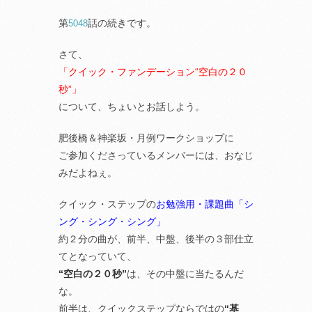
第
話の続きです。
5048
さて、
「クイック・ファンデーション“空白の２０
秒”」
について、ちょいとお話しよう。
肥後橋＆神楽坂・月例ワークショップに
ご参加くださっているメンバーには、おなじ
みだよねぇ。
クイック・ステップの
お勉強用・課題曲「シ
ング・シング・シング」
約２分の曲が、前半、中盤、後半の３部仕立
てとなっていて、
“空白の２０秒”
は、その中盤に当たるんだ
な。
前半は、クイックステップならではの
“基