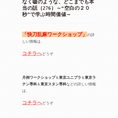
なく嘘のような、どこまでも本
当の話（276）～“空白の２０
秒”で学ぶ時間価値～
「快刀乱麻ワークショップ」
の詳
しい情報は、
コチラへ
どうぞ
月例ワークショップ
＆
東京ユニプラ
＆
東京ラ
テン専科
＆
東京スタン専科
などの詳しい情報
は、
コチラへ
どうぞ