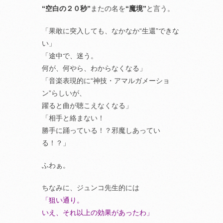
“空白の２０秒”
またの名を
“魔境”
と言う。
「果敢に突入しても、なかなか“生還”できな
い」
「途中で、迷う。
何が、何やら、わからなくなる」
「音楽表現的に“神技・アマルガメーショ
ン”らしいが、
躍ると曲が聴こえなくなる」
「相手と絡まない！
勝手に踊っている！？邪魔しあってい
る！？」
ふわぁ。
ちなみに、ジュンコ先生的には
「狙い通り。
いえ、それ以上の効果があったわ」