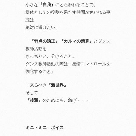
小さな
『自我』
にとらわれることで、
媒体としての役割を果たす時間が奪われる事
態は、
絶対に避けたい」
「
『弱点の矯正』『カルマの清算』
とダンス
教師活動を、
きっちりと、分けること。
ダンス教師活動の際は、感情コントロールを
強化すること」
「来るべき
『新世界』
そして
『後輩』
のためにも、急げ・・・」
ミニ・ミニ ボイス