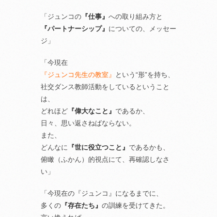
「ジュンコの
『仕事』
への取り組み方と
『パートナーシップ』
についての、メッセー
ジ」
「今現在
『ジュンコ先生の教室』
という“形”を持ち、
社交ダンス教師活動をしているということ
は、
どれほど
『偉大なこと』
であるか、
日々、思い返さねばならない。
また、
どんなに
『世に役立つこと』
であるかも、
俯瞰（ふかん）的視点にて、再確認しなさ
い」
「今現在の『ジュンコ』になるまでに、
多くの
『存在たち』
の訓練を受けてきた。