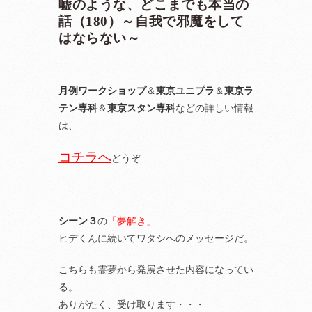
嘘のような、どこまでも本当の
話（180）～自我で邪魔をして
はならない～
月例ワークショップ
＆
東京ユニプラ
＆
東京ラ
テン専科
＆
東京スタン専科
などの詳しい情報
は、
コチラへ
どうぞ
シーン３
の
「夢解き」
ヒデくんに続いてワタシへのメッセージだ。
こちらも霊夢から発展させた内容になってい
る。
ありがたく、受け取ります・・・