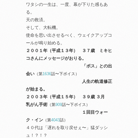
ワタシの一生は、一度、幕が下りた感もあ
る。
天の救済。
そして、大転機。
使命を思い出させるべく、ウェイクアップコ
ールが鳴り始める。
２００１年（平成１３年） ３７歳
ミキヒ
コさんにメッセージがおりる。
「ボス」との出
会い
（第
1636
話〜下ボイス）
人生の軌道修正
が始まる。
２００３年（平成１５年） ３９歳 ３月
乳がん手術
（第
909
話〜下ボイス）
１回目ウォー
ク・イン
（第
4043
話）
４０代は「遅れを取り戻せぇ〜」猛ダッシ
ュ！？！？