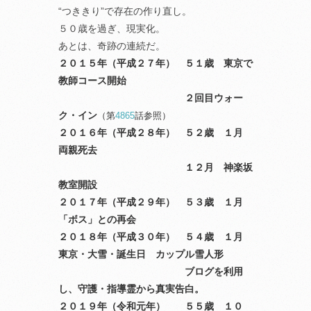
“つききり”で存在の作り直し。
５０歳を過ぎ、現実化。
あとは、奇跡の連続だ。
２０１５年（平成２７年） ５１歳 東京で
教師コース開始
２回目ウォー
ク・イン
（第
4865
話参照）
２０１６年（平成２８年） ５２歳 １月
両親死去
１２月 神楽坂
教室開設
２０１７年（平成２９年） ５３歳 １月
「ボス」との再会
２０１８年（平成３０年） ５４歳 １月
東京・大雪・誕生日 カップル雪人形
ブログを利用
し、守護・指導霊から真実告白。
２０１９年（令和元年） ５５歳 １０