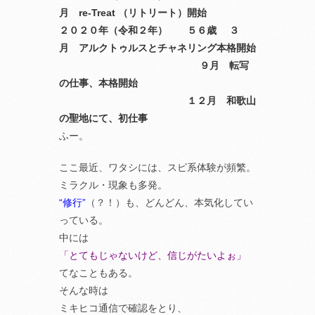
月 re-Treat （リトリート）開始
２０２０年（令和２年） ５６歳 ３
月 アルクトゥルスとチャネリング本格開始
９月 転写
の仕事、本格開始
１２月 和歌山
の聖地にて、初仕事
ふー。
ここ最近、ワタシには、スピ系体験が頻繁。
ミラクル・現象も多発。
“修行”
（？！）も、どんどん、本気化してい
っている。
中には
「とてもじゃないけど、信じがたいよぉ」
てなこともある。
そんな時は
ミキヒコ通信で確認をとり、