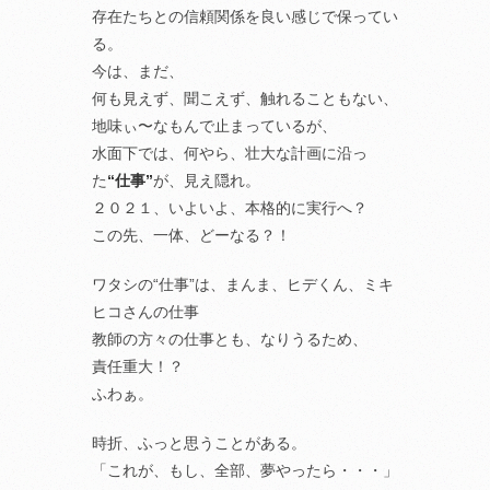
存在たちとの信頼関係を良い感じで保ってい
る。
今は、まだ、
何も見えず、聞こえず、触れることもない、
地味ぃ〜なもんで止まっているが、
水面下では、何やら、壮大な計画に沿っ
た
“仕事”
が、見え隠れ。
２０２１、いよいよ、本格的に実行へ？
この先、一体、どーなる？！
ワタシの“仕事”は、まんま、ヒデくん、ミキ
ヒコさんの仕事
教師の方々の仕事とも、なりうるため、
責任重大！？
ふわぁ。
時折、ふっと思うことがある。
「これが、もし、全部、夢やったら・・・」