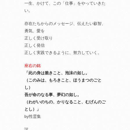
一生、かけて、この「仕事」をやっていきた
い。
存在たちからのメッセージ、伝えたい叡智、
勇気、愛を
正しく受け取り
正しく発信
正しく実践できるように、努力していく。
座右の銘
「此の身は脆きこと、泡沫の如し。
（このみは、もろきこと、ほうまつのごと
し）
吾が命のなる事、夢幻の如し。
（わがいのちの、かりなること、むげんのご
とし）」
by性霊集
訳