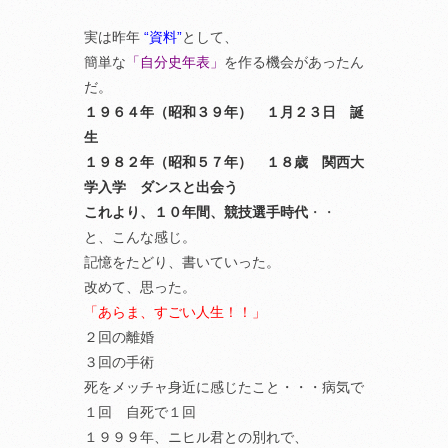
実は昨年
“資料”
として、
簡単な
「自分史年表」
を作る機会があったん
だ。
１９６４年（昭和３９年） １月２３日 誕
生
１９８２年（昭和５７年） １８歳 関西大
学入学 ダンスと出会う
これより、１０年間、競技選手時代
・・
と、こんな感じ。
記憶をたどり、書いていった。
改めて、思った。
「あらま、すごい人生！！」
２回の離婚
３回の手術
死をメッチャ身近に感じたこと・・・病気で
１回 自死で１回
１９９９年、ニヒル君との別れで、