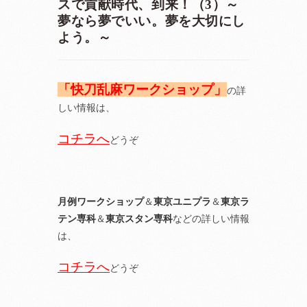
スで貢献時代、到来！（3）～
夢なら夢でいい。夢を大切にし
よう。～
「快刀乱麻ワークショップ」
の詳
しい情報は、
コチラへ
どうぞ
月例ワークショップ
＆
東京ユニプラ
＆
東京ラ
テン専科
＆
東京スタン専科
などの詳しい情報
は、
コチラへ
どうぞ