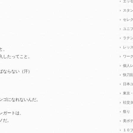
エッ
スタ
セレ
ユニ
ラテ
レッ
と、
入したってこと。
ワー
個人
ばならない（汗）
快刀
日本
東京
ンゴになれないんだ。
社交
祭り
レガートは、
ノだ。
美ボ
１０