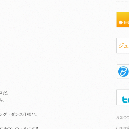
スだ。
み。
ング・ダンス仕様だ。
月別の
202
すその）のようにする。