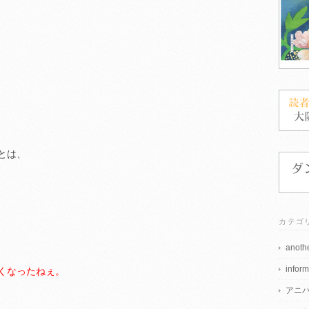
とは、
カテゴ
anothe
inform
くなったねぇ。
アニ