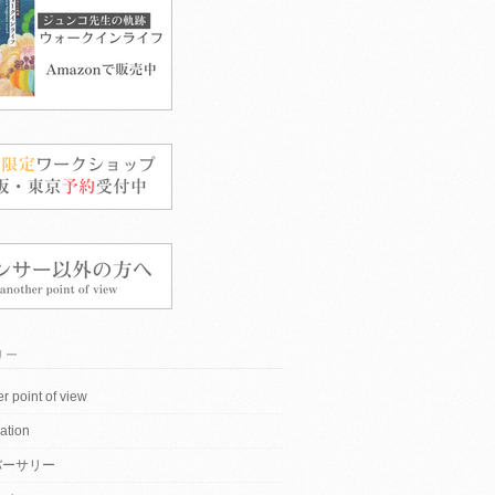
リー
r point of view
ation
バーサリー