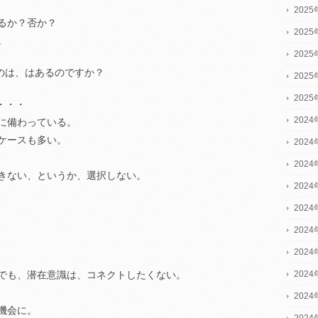
202
るか？否か？
202
。
202
のは、はあるのですか？
202
202
・・・
2024
に備わっている。
ケースも多い。
2024
2024
きない、というか、選択しない。
202
202
202
202
202
でも、潜在意識は、コネクトしたくない。
202
機会に。
202