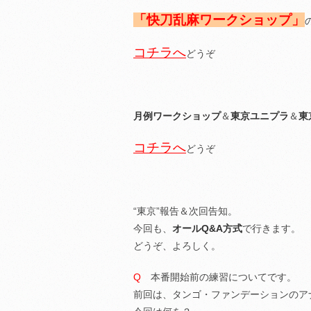
「快刀乱麻ワークショップ」
コチラへ
どうぞ
月例ワークショップ
＆
東京ユニプラ
＆
東
コチラへ
どうぞ
“東京”報告＆次回告知。
今回も、
オールQ&A方式
で行きます。
どうぞ、よろしく。
Q
本番開始前の練習についてです。
前回は、タンゴ・ファンデーションのア