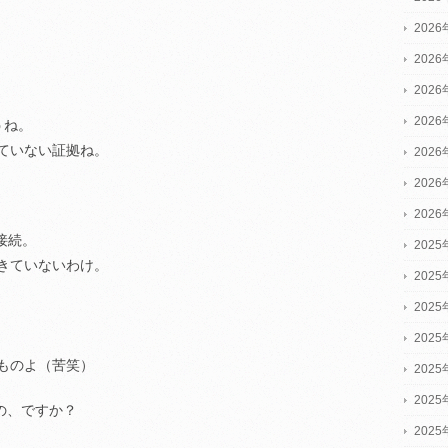
202
202
202
202
うね。
ていない証拠ね。
202
202
202
接続。
2025
きていないわけ。
2025
2025
202
ものよ（苦笑）
202
202
の、ですか？
202