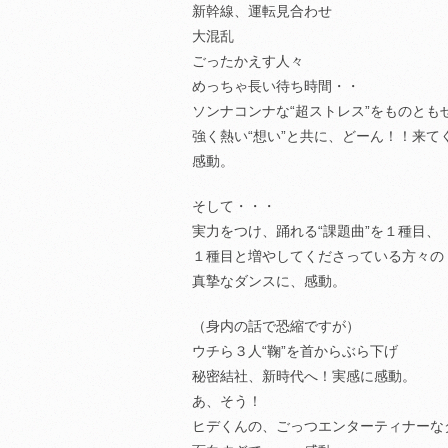
新幹線、運転見合わせ
大混乱
ごったかえす人々
めっちゃ長い待ち時間・・
ソンナコンナな“超ストレス”をものとも
強く熱い“想い”と共に、どーん！！来て
感動。
そして・・・
実力をつけ、踊れる“課題曲”を１種目、
１種目と増やしてくださっている方々の
真摯なダンスに、感動。
（身内の話で恐縮ですが）
ウチら３人“鞠”を首からぶら下げ
秘密結社、新時代へ！実感に感動。
あ、そう！
ヒデくんの、ごっつエンターティナーな