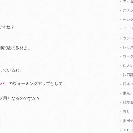
エッ
スタ
セレ
ですね？
ユニ
ラテ
レッ
師試験の教材よ。
ワー
個人
っているわ。
快刀
ルンバ」
のウォーミングアップとして
日本
東京
プ用となるのですか？
社交
祭り
。
美ボ
１０