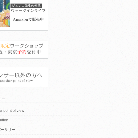
リー
r point of view
ation
バーサリー