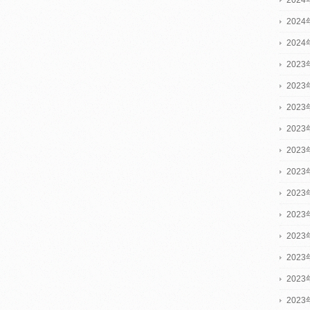
202
202
2023
2023
2023
202
202
202
202
202
202
202
202
202