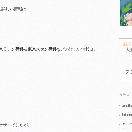
の詳しい情報は、
京ラテン専科
＆
東京スタン専科
などの詳しい情報は、
カテゴ
anothe
inform
アニ
ナザーでしたが、