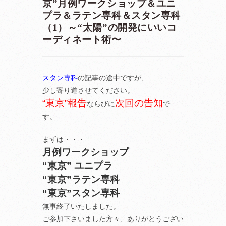
京”月例ワークショップ＆ユニ
プラ＆ラテン専科＆スタン専科
（1）～“太陽”の開発にいいコ
ーディネート術〜
スタン専科
の記事の途中ですが、
少し寄り道させてください。
“東京”報告
次回の告知
ならびに
で
す。
まずは・・・
月例ワークショップ
“東京” ユニプラ
“東京”ラテン専科
“東京”スタン専科
無事終了いたしました。
ご参加下さいました方々、ありがとうござい