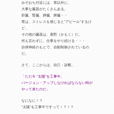
みぞおち付近には、胃以外に、
大事な臓器がたくさんある。
肝臓、腎臓、膵臓、脾臓・・
胃は、ストレスを感じると“アピール”するけ
ど、
その他の臓器は、寡黙（かもく）だ。
何も言わずに、仕事をやり続ける・・・
自律神経のもとで、自動制御されているの
だ。
さて、ここからは、自己・診断。
「ただ今 “太陽”を工事中。
バージョン・アップしなければならない時が
やって来たのだ」
なになに！？
“太陽”を工事中ですって！？！？