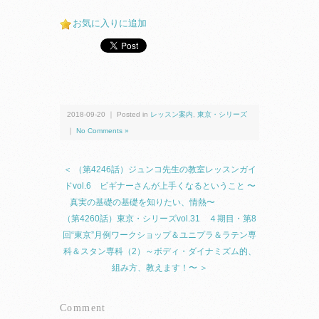
お気に入りに追加
2018-09-20 ｜ Posted in
レッスン案内
,
東京・シリーズ
｜
No Comments »
＜ （第4246話）ジュンコ先生の教室レッスンガイ
ドvol.6 ビギナーさんが上手くなるということ 〜
真実の基礎の基礎を知りたい、情熱〜
（第4260話）東京・シリーズvol.31 ４期目・第8
回“東京”月例ワークショップ＆ユニプラ＆ラテン専
科＆スタン専科（2）～ボディ・ダイナミズム的、
組み方、教えます！〜 ＞
Comment