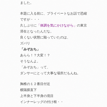
ました。
本題に入る前に、プライベートなお話で恐縮
ですが・・・
久しぶりに
「体調を気にかけながら」
の東京
滞在となったんだな。
良くない状態に陥っていたのは、
ズバリ
「みぞおち」
あらら！？大変！？
そうなんよ。
「みぞおち」って、
ダンサーにとって大事な場所だもんね。
胸椎の１２番目付近
横隔膜直下
上半身と下半身の境目
インナーレッグの付け根・・