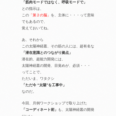
「筋肉モードではなく、呼吸モードで」
との指示は、
この
「第２の脳」
を、主体に・・・って意味
でもあるので、
覚えておいてね。
あ、それから
この太陽神経叢、その筋の人には、超有名な
「潜在意識とのつながり拠点」
潜在的、超能力開発には、
太陽神経叢の開発、目覚めが、必須・・・
ってことで、
ただいま、ワタクシ
「ただ今 “太陽”を工事中」
なのだ。
今回、月例ワークショップで取り上げた
「コーディネート術」
も、太陽神経叢の開発