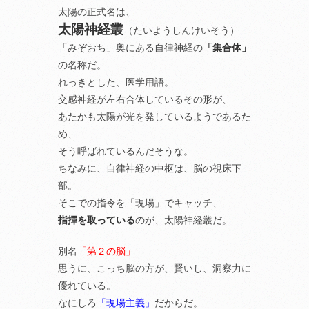
太陽の正式名は、
太陽神経叢
（たいようしんけいそう）
「みぞおち」奥にある自律神経の
「集合体」
の名称だ。
れっきとした、医学用語。
交感神経が左右合体しているその形が、
あたかも太陽が光を発しているようであるた
め、
そう呼ばれているんだそうな。
ちなみに、自律神経の中枢は、脳の視床下
部。
そこでの指令を「現場」でキャッチ、
指揮を取っている
のが、太陽神経叢だ。
別名
「第２の脳」
思うに、こっち脳の方が、賢いし、洞察力に
優れている。
なにしろ
「現場主義」
だからだ。