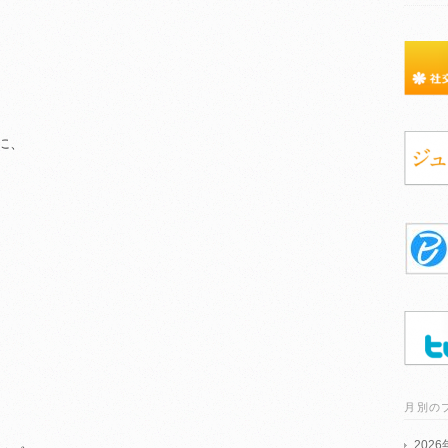
に、
月別の
202