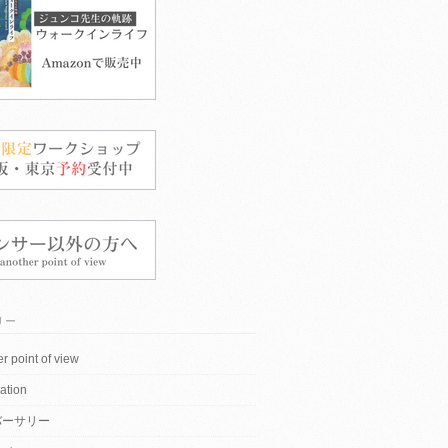
リー
r point of view
ation
バーサリー