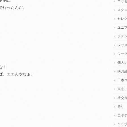
ド的に
エッ
で行ったんだ。
スタ
セレ
ユニ
ラテ
レッ
ワー
個人
な！
快刀
ぱ、エエんやなぁ」
日本
東京
社交
、
祭り
美ボ
１０