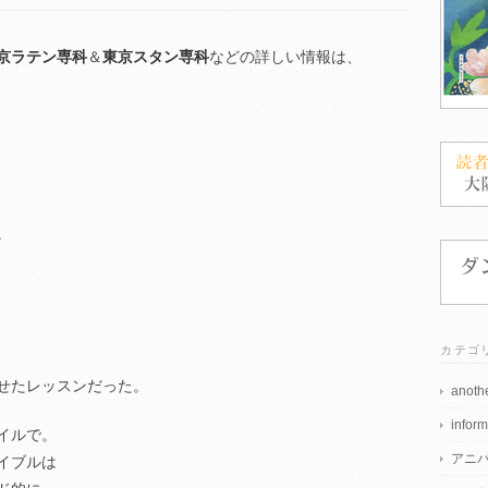
京ラテン専科
＆
東京スタン専科
などの詳しい情報は、
。
カテゴ
せたレッスンだった。
anothe
inform
イルで。
アニ
イブルは