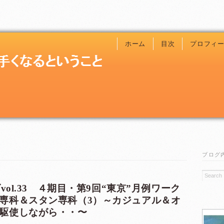
ホーム
目次
プロフィ
ブログ
vol.33 ４期目・第9回“東京”月例ワーク
専科＆スタン専科（3）～カジュアル＆オ
駆使しながら・・〜