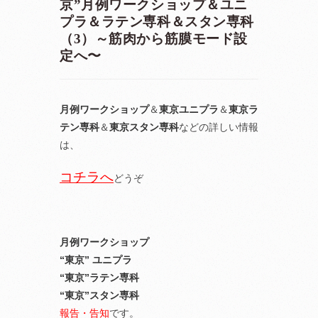
京”月例ワークショップ＆ユニ
プラ＆ラテン専科＆スタン専科
（3）～筋肉から筋膜モード設
定へ〜
月例ワークショップ
＆
東京ユニプラ
＆
東京ラ
テン専科
＆
東京スタン専科
などの詳しい情報
は、
コチラへ
どうぞ
月例ワークショップ
“東京” ユニプラ
“東京”ラテン専科
“東京”スタン専科
報告・告知
です。