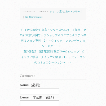
2018-03-26 ｜ Posted in
レッスン案内
,
東京・シリーズ
｜
No Comments »
＜ （第4080話）東京・シリーズvol.26 ４期目・第
2回“東京”月例ワークショップ＆ユニプラ＆ラテン専
科＆スタン専科（2）～クイック・ファンデーショ
ン・スタート〜
（第4082話）第37回読者限定ワークショップ ク
イックに学ぶ、クイックで学ぶ（1）～アシ・コシ
のコミュニケーション〜 ＞
Comment
Name（必須）
E-mail：非公開（必須）