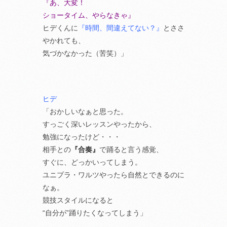
『あ、大変！
ショータイム、やらなきゃ』
ヒデくんに
『時間、間違えてない？』
とささ
やかれても、
気づかなかった（苦笑）」
ヒデ
「おかしいなぁと思った。
すっごく深いレッスンやったから、
勉強になったけど・・・
相手との
『合奏』
で踊ると言う感覚、
すぐに、どっかいってしまう。
ユニプラ・ワルツやったら自然とできるのに
なぁ。
競技スタイルになると
“自分が”踊りたくなってしまう」