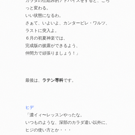
カラダの仕組み的アドバイスをすると、ころ
っと変わる。
いい状態になるわ。
さぁて、いよいよ、カンタービレ・ワルツ、
ラストに突入よ。
６月の初夏神楽では、
完成版の披露ができるよう、
仲間力で頑張りましょう！」
最後は、
ラテン専科
です。
ヒデ
「濃イィ〜レッスンやったな。
いつものような、深部のカラダ遣い以外に、
ヒジの使い方とか・・・