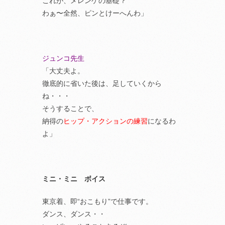
これが、メレンゲの基礎？
わぁ〜全然、ピンとけーへんわ」
ジュンコ先生
「大丈夫よ。
徹底的に省いた後は、足していくから
ね・・・
そうすることで、
納得の
ヒップ・アクションの練習
になるわ
よ」
ミニ・ミニ ボイス
東京着、即“おこもり”で仕事です。
ダンス、ダンス・・