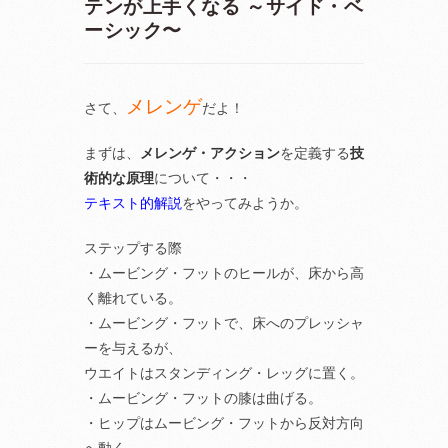
テンが上手くなる ～サイド・ベ
ーシック〜
メレンゲ
さて、
だよ！
まずは、
メレンゲ・アクション
を定義する
技
術的な原理
について・・・
テキスト的解説
をやってみようか。
ステップする際
・ムービング・フットのヒールが、床から高
く離れている。
・ムービング・フットで、床へのプレッシャ
ーを与えるが、
ウエイトはスタンディング・レッグに置く。
・ムービング・フットの膝は曲げる。
・ヒップはムービング・フットから反対方向