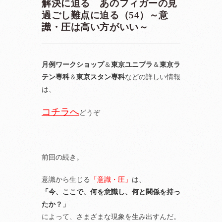
解決に迫る あのフィガーの見
過ごし難点に迫る（54）～意
識・圧は高い方がいい～
月例ワークショップ
＆
東京ユニプラ
＆
東京ラ
テン専科
＆
東京スタン専科
などの詳しい情報
は、
コチラへ
どうぞ
前回の続き。
意識から生じる
「意識・圧」
は、
「今、ここで、何を意識し、何と関係を持っ
たか？」
によって、さまざまな現象を生み出すんだ。