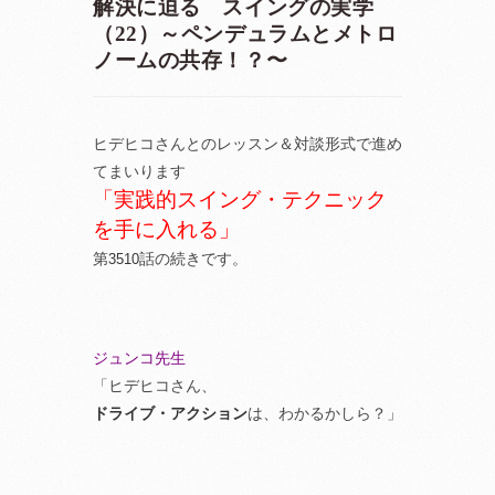
解決に迫る スイングの実学
（22）～ペンデュラムとメトロ
ノームの共存！？〜
ヒデヒコさんとのレッスン＆対談形式で進め
てまいります
「実践的スイング・テクニック
を手に入れる」
第
話の続きです。
3510
ジュンコ先生
「ヒデヒコさん、
ドライブ・アクション
は、わかるかしら？」