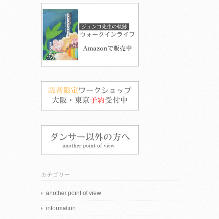
カテゴリー
another point of view
information