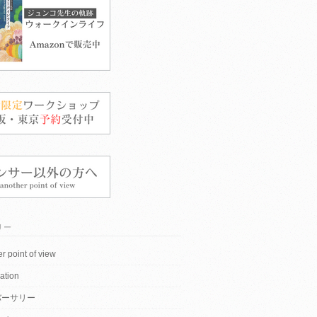
リー
r point of view
ation
バーサリー