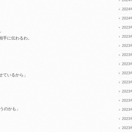
202
202
2023
、
2023
相手に伝わるわ。
2023
202
202
202
せているから」
202
202
202
違うのかも」
202
202
202