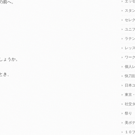
エッ
の前へ。
スタ
セレ
ユニ
ラテ
レッ
ワー
しょうか。
個人
とき、
快刀
日本
東京
社交
祭り
美ボ
１０