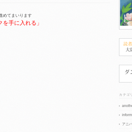
進めてまいります
クを手に入れる」
カテゴ
、
anothe
inform
アニ