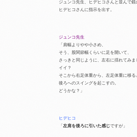
ジュンコ先生、ヒデヒコさんと並んで鏡
ヒデヒコさんに指示を出す。
ジュンコ先生
「肩幅よりやや小さめ、
そう、股関節幅くらいに足を開いて、
さっきと同じように、左右に揺れてみま
イイ？
そこから右足体重から、左足体重に移る
後ろへのスイングを起こすの。
どうかな？」
ヒデヒコ
「
左肩を後ろに引いた感じ
ですが」