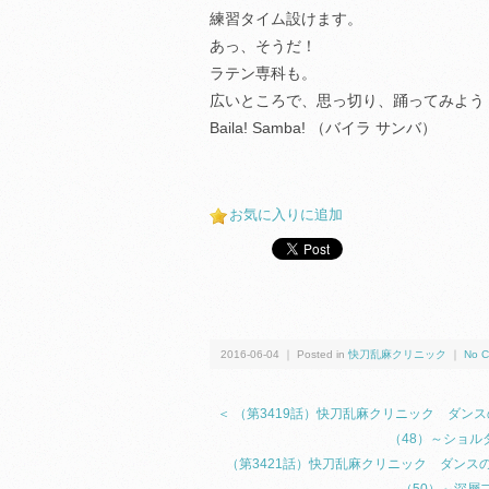
練習タイム設けます。
あっ、そうだ！
ラテン専科も。
広いところで、思っ切り、踊ってみよう
Baila! Samba! （バイラ サンバ）
お気に入りに追加
2016-06-04 ｜ Posted in
快刀乱麻クリニック
｜
No C
＜ （第3419話）快刀乱麻クリニック ダン
（48）～ショ
（第3421話）快刀乱麻クリニック ダンス