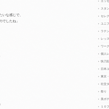
エッ
、
スタ
たいな感じで、
セレ
のでしたね」
ユニ
ラテ
レッ
ワー
個人
。
快刀
日本
東京
社交
祭り
美ボ
」
１０