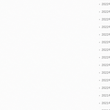
2022
2022
2022
202
202
202
202
202
202
202
202
202
2021
2021