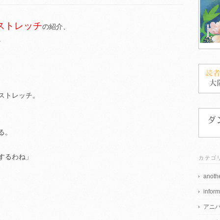
ストレッチ
の紹介、
。
ストレッチ。
る。
するわね」
カテゴ
anothe
inform
アニ