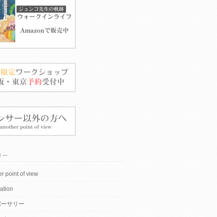
リー
r point of view
ation
バーサリー