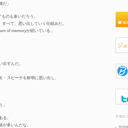
憶だ」
”ものも多いだろう。
は、順に、すべて、思い出していく仕組みだ。
n of memoryが続いている」
い出すんだ。
モ・スピーチを鮮明に思い出し、
、
う」
月別の
ある。
絡が多いんだな。
202