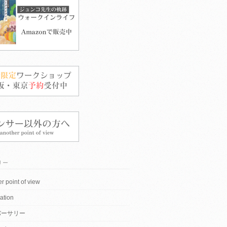
リー
r point of view
ation
バーサリー