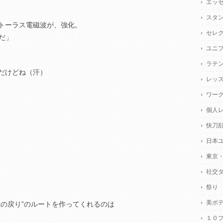
エッ
スタ
トーラス電磁波が、強化。
セレ
だ」
ユニ
ラテ
だけどね（汗）
レッ
ワー
個人
快刀
日本
東京
社交
祭り
美ボ
憶の戻り”のルートを作ってくれるのは
１０