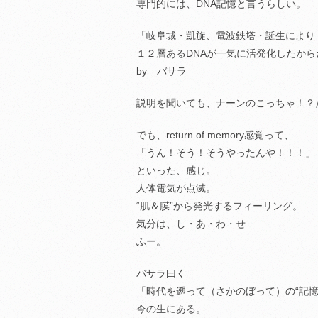
専門的には、DNA記憶と言うらしい。
「岐阜城・凱旋、電波鉄塔・誕生により
１２層あるDNAが一気に活発化したから
by バサラ
説明を聞いても、ナーンのこっちゃ！？
でも、return of memory感覚って、
「うん！そう！そうやったんや！！！」
といった、感じ。
人体電気が点滅。
“肌＆膜”から発光するフィーリング。
気分は、し・あ・わ・せ
ふー。
バサラ曰く
「時代を遡って（さかのぼって）の“記
今の生にある。