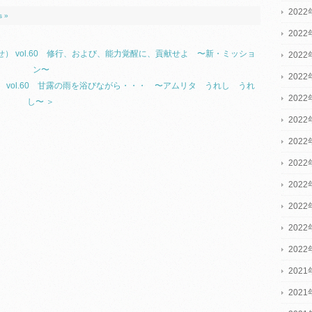
2022
s »
2022
on（お知らせ） vol.60 修行、および、能力覚醒に、貢献せよ 〜新・ミッショ
2022
ン〜
202
（お知らせ） vol.60 甘露の雨を浴びながら・・・ 〜アムリタ うれし うれ
202
し〜 ＞
202
202
202
202
202
202
202
2021
2021