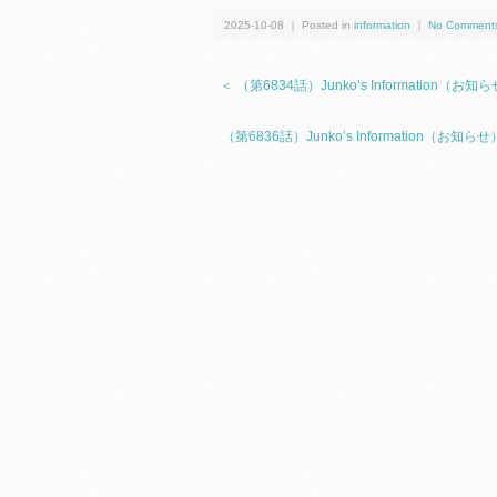
2025-10-08 ｜ Posted in
information
｜
No Comment
＜ （第6834話）Junko’s Informati
（第6836話）Junko’s Information