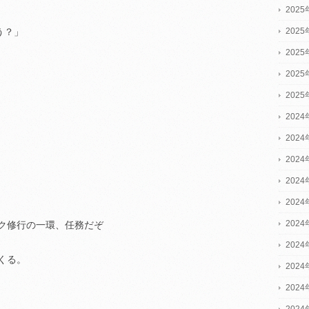
202
202
う？」
202
202
202
2024
2024
2024
202
202
202
ク修行の一環、任務だぞ
202
くる。
202
202
202