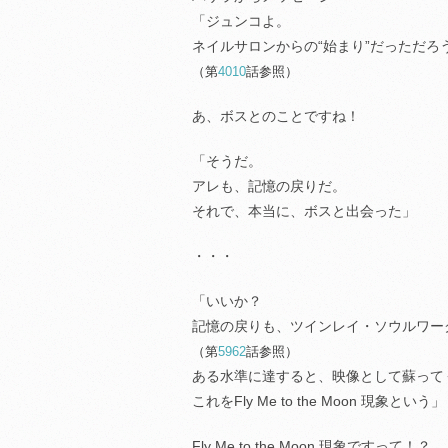
「ジュンコよ。
ネイルサロンからの“始まり”だっただろ
（第
4010
話参照）
あ、ボスとのことですね！
「そうだ。
アレも、記憶の戻りだ。
それで、本当に、ボスと出会った」
・・・
「いいか？
記憶の戻りも、ツインレイ・ソウルワー
（第
5962
話参照）
ある水準に達すると、映像として蘇って
これをFly Me to the Moon 現象という」
Fly Me to the Moon 現象ですって！？