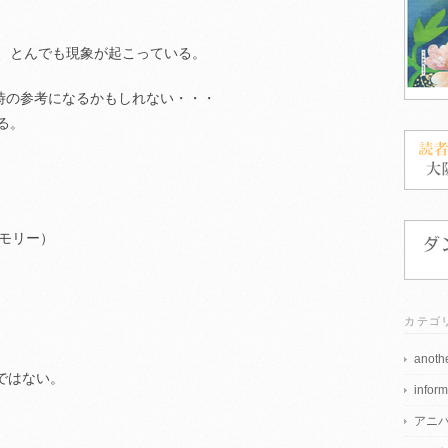
、とんでも現象が起こっている。
た時の参考になるかもしれない・・・
る。
・メモリー）
カテゴ
anothe
映像ではない。
inform
アニ