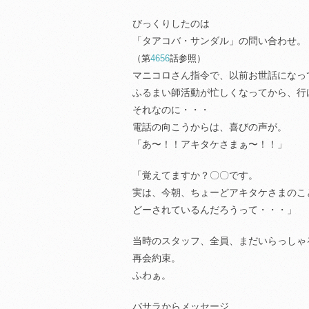
びっくりしたのは
「タアコバ・サンダル」の問い合わせ。
（第
4656
話参照）
マニコロさん指令で、以前お世話になっ
ふるまい師活動が忙しくなってから、行
それなのに・・・
電話の向こうからは、喜びの声が。
「あ〜！！アキタケさまぁ〜！！」
「覚えてますか？〇〇です。
実は、今朝、ちょーどアキタケさまのこ
どーされているんだろうって・・・」
当時のスタッフ、全員、まだいらっしゃ
再会約束。
ふわぁ。
バサラからメッセージ