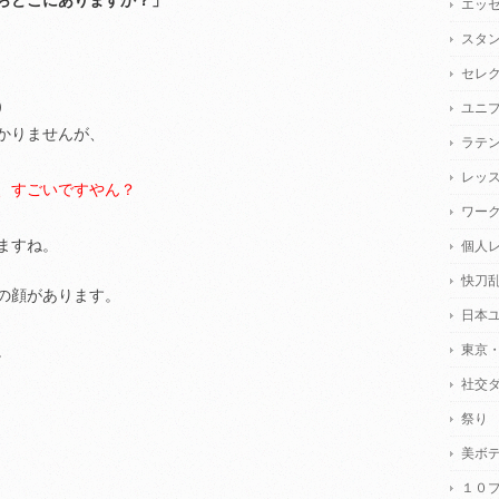
らどこにありますか？」
エッ
スタ
セレ
）
ユニ
かりませんが、
ラテ
レッ
、すごいですやん？
ワー
ますね。
個人
快刀
の顔があります。
日本
東京
。
社交
祭り
美ボ
１０