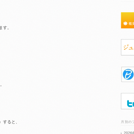
ます。
・
）すると、
月別の
202