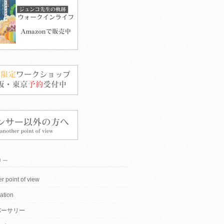
リー
r point of view
ation
バーサリー