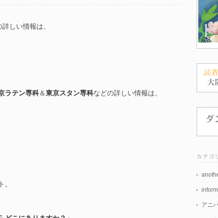
の詳しい情報は、
京ラテン専科
＆
東京スタン専科
などの詳しい情報は、
カテゴ
anothe
ト。
inform
アニ