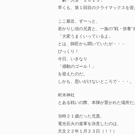
「劇・人生 ２０２３」
早くも、第１回目のクライマックスを迎
ここ最近、ずーっと、
若かりし頃の兄貴と、一族の“戦・供養”
「大変うまくいっているよ」
とは、師匠から聞いていたが・・・
びっくり！
今日、いきなり
「感動のゴール！」
を迎えたのだ。
しかも、思いがけないところで・・・。
村木神社
とある戦いの際、本陣が置かれた場所だ
当時２１歳だった兄貴。
電光石火の進軍を決意したのは、
天文２２年１月２３日（！！）