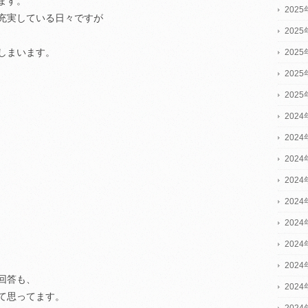
ます。
202
充実している日々ですが
202
しまいます。
202
202
202
2024
2024
2024
202
202
202
202
202
回答も、
202
て思ってます。
202