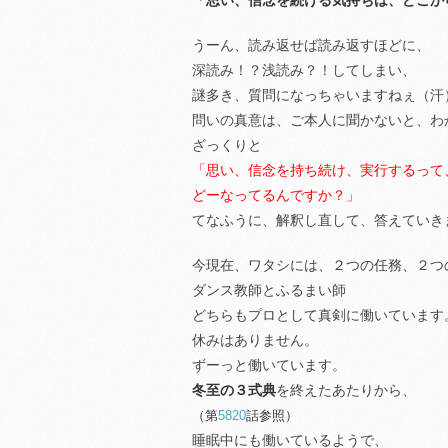
「思い、信念を続ける気持ちは、
どこか
うーん、読み返せば読み返すほどに、
深読み！？浅読み？！してしまい、
謎多き、質問になっちゃいますねぇ（汗
問いの真意は、ご本人に聞かないと、わ
ざっくりと
「思い、信念を持ち続け、実行するって
どーなってるんですか？」
てなふうに、解釈し直して、答えていき
今現在、ワタシには、２つの任務、２つ
ダンス教師とふるまい師
どちらもプロとして真剣に働いています
休みはありません。
ずーっと働いています。
冬至の３式典
を終えたあたりから、
（第
5820
話参照）
睡眠中にも働いているようで、