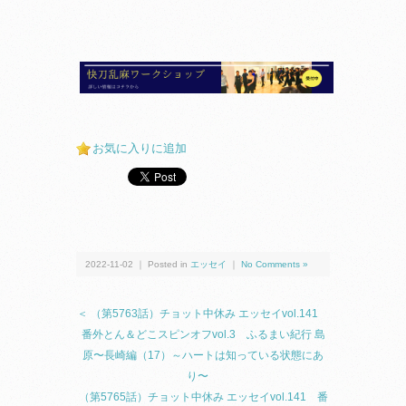
お気に入りに追加
2022-11-02 ｜ Posted in
エッセイ
｜
No Comments »
＜ （第5763話）チョット中休み エッセイvol.141
番外とん＆どこスピンオフvol.3 ふるまい紀行 島
原〜長崎編（17）～ハートは知っている状態にあ
り〜
（第5765話）チョット中休み エッセイvol.141 番