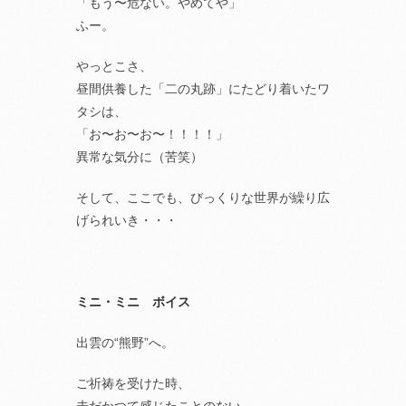
「もう〜危ない。やめてや」
ふー。
やっとこさ、
昼間供養した「二の丸跡」にたどり着いたワ
タシは、
「お〜お〜お〜！！！！」
異常な気分に（苦笑）
そして、ここでも、びっくりな世界が繰り広
げられいき・・・
ミニ・ミニ ボイス
出雲の“熊野”へ。
ご祈祷を受けた時、