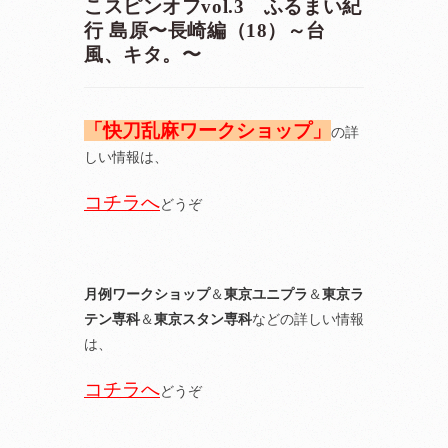
こスピンオフvol.3 ふるまい紀
行 島原〜長崎編（18）～台
風、キタ。〜
「快刀乱麻ワークショップ」
の詳
しい情報は、
コチラへ
どうぞ
月例ワークショップ
＆
東京ユニプラ
＆
東京ラ
テン専科
＆
東京スタン専科
などの詳しい情報
は、
コチラへ
どうぞ