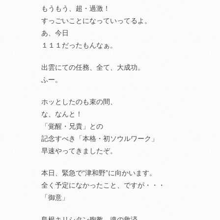
もうもう、超・過激！
すっごいことになっていってるよ。
あ、今日
１１１だったもんなぁ。
出雲にての任務、全て、大成功。
ふー。
ホッとしたのも束の間、
な、なんと！
「覚醒・兄貴」との
記念すべき「本格・初ソウルワーク」
早速やってきましたぞ。
本日、緊急で“津和野”に向かいます。
全く予定になかったこと、ですが・・・
「御意」
島根キリシタン殉教、魂の救済。