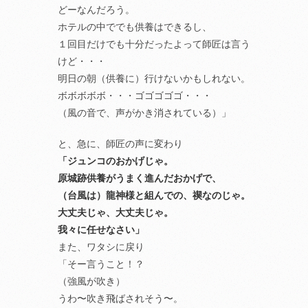
どーなんだろう。
ホテルの中ででも供養はできるし、
１回目だけでも十分だったよって師匠は言う
けど・・・
明日の朝（供養に）行けないかもしれない。
ボボボボボ・・・ゴゴゴゴゴ・・・
（風の音で、声がかき消されている）」
と、急に、師匠の声に変わり
「ジュンコのおかげじゃ。
原城跡供養がうまく進んだおかげで、
（台風は）龍神様と組んでの、禊なのじゃ。
大丈夫じゃ、大丈夫じゃ。
我々に任せなさい」
また、ワタシに戻り
「そー言うこと！？
（強風が吹き）
うわ〜吹き飛ばされそう〜。