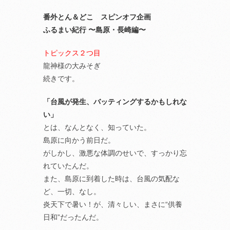
番外とん＆どこ スピンオフ企画
ふるまい紀行 〜島原・長崎編〜
トピックス２つ目
龍神様の大みそぎ
続きです。
「台風が発生、バッティングするかもしれな
い」
とは、なんとなく、知っていた。
島原に向かう前日だ。
がしかし、激悪な体調のせいで、すっかり忘
れていたんだ。
また、島原に到着した時は、台風の気配な
ど、一切、なし。
炎天下で暑い！が、清々しい、まさに“供養
日和”だったんだ。