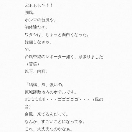
ぶぉぉぉ〜！！
強風。
ホンマの台風や。
初体験だぞ。
ワタシは、ちょっと面白くなった。
録画しなきゃ。
で、
台風中継のレポーター如く、頑張りました
（苦笑）
以下、内容。
「結構、風、強いの。
原城跡敷地内のホテルです。
ボボボボボ・・・ゴゴゴゴゴ・・・（風の
音）
台風、来てるんだって。
なんか、すごいことになってる。
これ、大丈夫なのかなぁ。