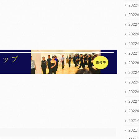
2022
2022
2022
202
202
202
202
202
202
202
202
202
2021
2021
»