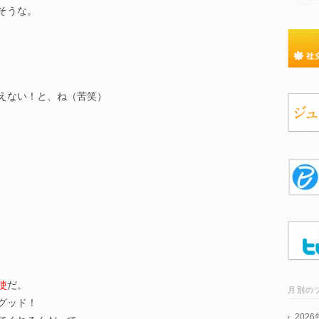
そうな。
えない！と、ね（苦笑）
使
だ。
月別の
グッド！
202