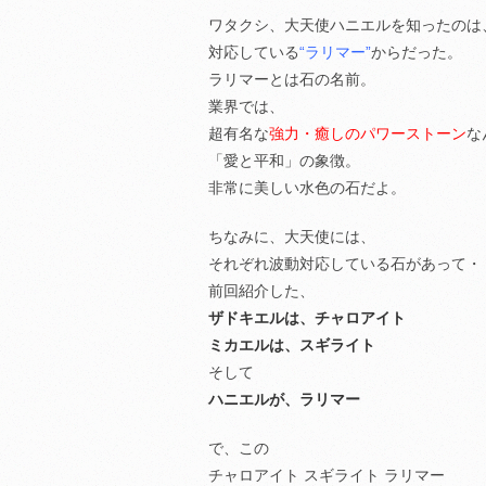
ワタクシ、大天使ハニエルを知ったのは
対応している
“ラリマー”
からだった。
ラリマーとは石の名前。
業界では、
超有名な
強力・癒しのパワーストーン
な
「愛と平和」の象徴。
非常に美しい水色の石だよ。
ちなみに、大天使には、
それぞれ波動対応している石があって・
前回紹介した、
ザドキエルは、チャロアイト
ミカエルは、スギライト
そして
ハニエルが、ラリマー
で、この
チャロアイト スギライト ラリマー