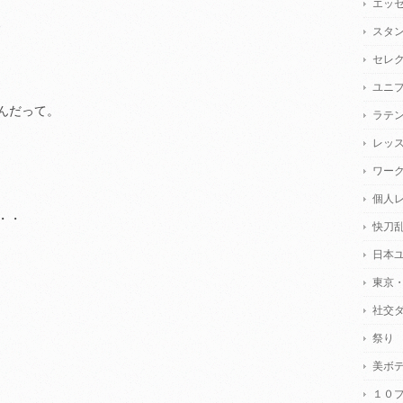
エッ
、
スタ
セレ
ユニ
んだって。
ラテ
レッ
ワー
個人
・・
快刀
日本
東京
社交
祭り
美ボ
１０