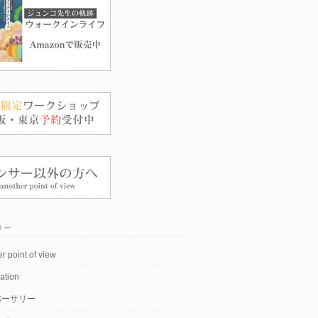
リー
r point of view
ation
バーサリー