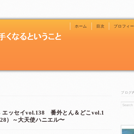
ホーム
目次
プロフィ
ブログ
エッセイvol.138 番外とん＆どこvol.1
の真実（28）～大天使ハニエル〜