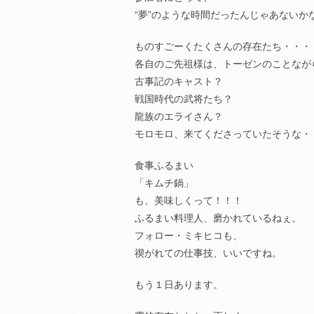
“夢”のような時間だったんじゃあないか
ものすごーくたくさんの存在たち・・・
各自のご先祖様は、トーゼンのことなが
古事記のキャスト？
戦国時代の武将たち？
龍族のエライさん？
モロモロ、来てくださっていたそうな・
食事ふるまい
「キムチ鍋」
も、美味しくって！！！
ふるまい料理人、磨かれているねぇ。
フォロー・ミキヒコも、
禊がれての仕事技、いいですね。
もう１日あります。