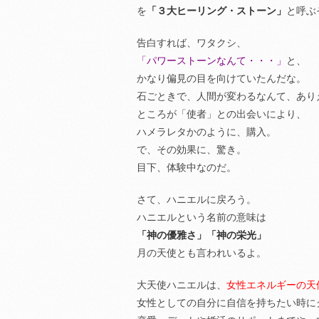
を
「３大ヒーリング・ストーン」
と呼ぶ
告白すれば、ワタクシ、
「パワーストーンなんて・・・」
と、
かなり偏見の目を向けていたんだな。
石ごときで、人間が変わるなんて、あり
ところが「使者」との出会いにより、
ハメラレタかのように、購入。
で、その効果に、驚き。
目下、体験中なのだ。
さて、ハニエルに戻ろう。
ハニエルという名前の意味は
「神の優雅さ」「神の栄光」
月の天使とも言われいるよ。
大天使ハニエルは、
女性エネルギーの天
女性としての自分に自信を持ちたい時に