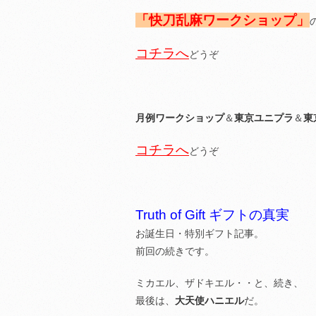
「快刀乱麻ワークショップ」
コチラへ
どうぞ
月例ワークショップ
＆
東京ユニプラ
＆
東
コチラへ
どうぞ
Truth of Gift ギフトの真実
お誕生日・特別ギフト記事。
前回の続きです。
ミカエル、ザドキエル・・と、続き、
最後は、
大天使ハニエル
だ。