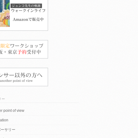
リー
r point of view
ation
バーサリー