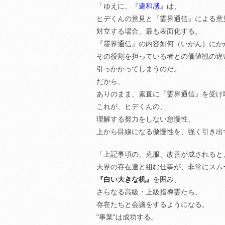
「ゆえに、
『違和感』
は、
ヒデくんの意見と『霊界通信』による意
対立する場合、最も表面化する。
『霊界通信』の内容如何（いかん）にか
その役割を担っている者との価値観の違
引っかかってしまうのだ。
だから、
ありのまま、素直に『霊界通信』を受け
これが、ヒデくんの、
理解する努力をしない怠慢性、
上から目線になる傲慢性を、強く引き出
「上記事項の、克服、改善が成されると
天界の存在達と組む仕事が、非常にスム
『白い大きな机』
を囲み、
さらなる高級・上級指導霊たち、
存在たちと会議をするようになる。
“事業”は成功する。