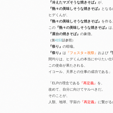
『冷えたマズそうな焼きそば』
が、
『熱々の美味しそうな焼きそば』
となる
ヒデくんが、
『熱々の美味しそうな焼きそば』
を作る
この
『熱々の美味しそうな焼きそば』
は
『屋台の焼きそば』
の象徴。
（第
4153
話参照）
『祭り』
の暗喩。
『祭り』
は
『フェスタ＝祝祭』
および
『
間均りは、ヒデくんの本当にやりたい仕
この使命が果たされる、
イコール、天界との仕事の成功である」
「ELPの理念である
『再定義』
を、
改めて、自分に向けてヤルべきだ。
そのことが、
人類、地球、宇宙の
『再定義』
に繋がる