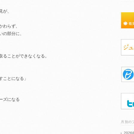
見が、
かわらず、
いの部分に、
取ることができなくなる。
すことになる」
、
ーズになる
月別の
202