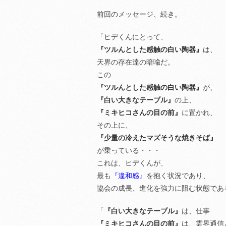
前回のメッセージ、続き。
「ヒデくんにとって、
『ツルんとした感触の白い陶器』
は、
天界の存在達の暗喩だ。
この
『ツルんとした感触の白い陶器』
が、
『白い大きなテーブル』
の上、
『ミキヒコさんの目の前』
に置かれ、
その上に、
『少量の冷えたマズそうな焼きそば』
が乗っている・・・
これは、ヒデくんが、
最も
『違和感』
を抱く状況であり、
協会の成長、進化を強力に阻む状態であ
「
『白い大きなテーブル』
は、仕事
『ミキヒコさんの目の前』
は、霊界通信