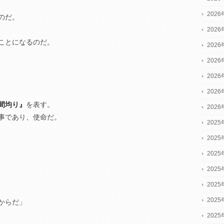
202
のだ。
202
ことになるのだ。
202
、
202
202
202
間均り』
を表す。
202
事であり、使命だ。
2025
2025
2025
202
202
202
からだ」
202