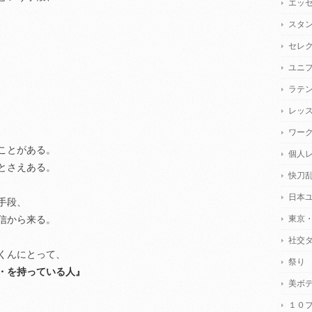
エッ
スタ
、
セレ
ユニ
ラテ
レッ
ワー
ことがある。
個人
とさえある。
快刀
日本
手段、
東京
信から来る。
社交
くんにとって、
祭り
・・を持っている人』
美ボ
１０