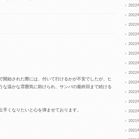
2022
2022
2022
202
202
202
202
202
で開始された際には、付いて行けるかが不安でしたが、ヒ
202
うな温かな雰囲気に助けられ、サンバの最終回まで続ける
202
202
上手くなりたいと心を弾ませております。
202
。
2021
2021