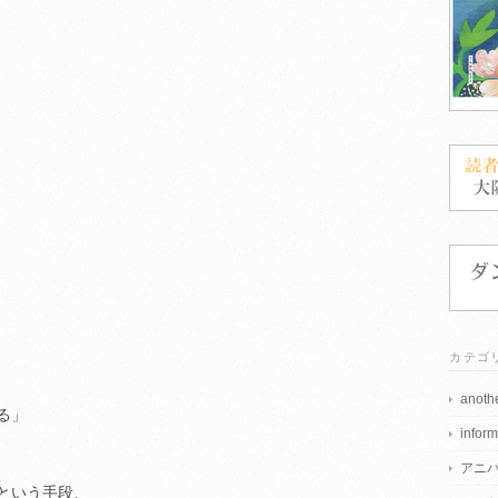
カテゴ
anothe
る」
inform
アニ
という手段、