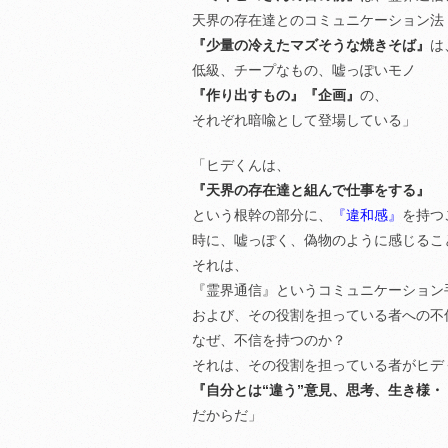
天界の存在達とのコミュニケーション法
『少量の冷えたマズそうな焼きそば』
は
低級、チープなもの、嘘っぽいモノ
『作り出すもの』『企画』
の、
それぞれ暗喩として登場している」
「ヒデくんは、
『天界の存在達と組んで仕事をする』
という根幹の部分に、
『違和感』
を持つ
時に、嘘っぽく、偽物のように感じるこ
それは、
『霊界通信』というコミュニケーション
および、その役割を担っている者への不
なぜ、不信を持つのか？
それは、その役割を担っている者がヒデ
『自分とは“違う”意見、思考、生き様
だからだ」