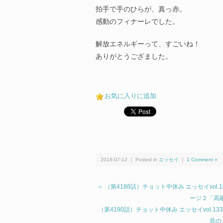
拍手で手のひらが、真っ赤。
感動のフィナーレでした。
解放エネルギーって、すごいね！
ありがとうござました。
お気に入りに追加
2018-07-12 ｜ Posted in
エッセイ
｜
1 Comment »
＜ （第4188話）チョット中休み エッセイvo
ージ２「高
（第4190話）チョット中休み エッセイvol
昔の