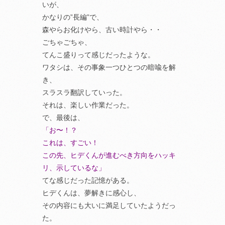
いが、
かなりの”長編”で、
森やらお化けやら、古い時計やら・・
ごちゃごちゃ、
てんこ盛りって感じだったような。
ワタシは、その事象一つひとつの暗喩を解
き、
スラスラ翻訳していった。
それは、楽しい作業だった。
で、最後は、
「お〜！？
これは、すごい！
この先、ヒデくんが進むべき方向をハッキ
リ、示しているな」
てな感じだった記憶がある。
ヒデくんは、夢解きに感心し、
その内容にも大いに満足していたようだっ
た。