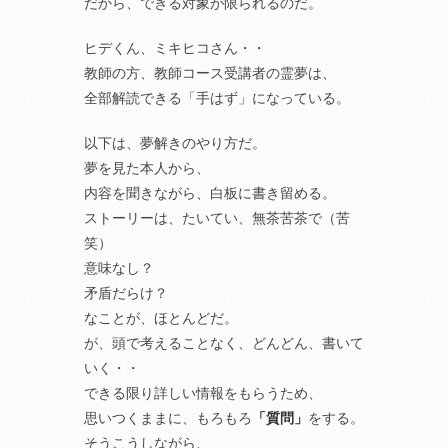
だから、できる対象が限られるのだ。
ヒデくん、ミキヒコさん・・
教師の方、教師コース受講者の霊夢は、
全部解読できる「手はず」になっている。
以下は、夢解きのやり方だ。
夢を見た本人から、
内容を聞きながら、白板に書き留める。
ストーリーは、たいてい、無茶苦茶で（苦
笑）
意味なし？
矛盾だらけ？
なことが、ほとんどだ。
が、頭で考えることなく、どんどん、書いて
いく・・
できる限り詳しい情報をもらうため、
思いつくままに、もろもろ
「質問」
をする。
そうこうしながら、