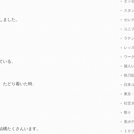
エッ
スタ
。
しました。
セレ
ユニ
ラテ
レッ
ワー
ている、
個人
快刀
、たどり着いた時、
日本
東京
社交
祭り
美ボ
結構たくさんいます。
１０