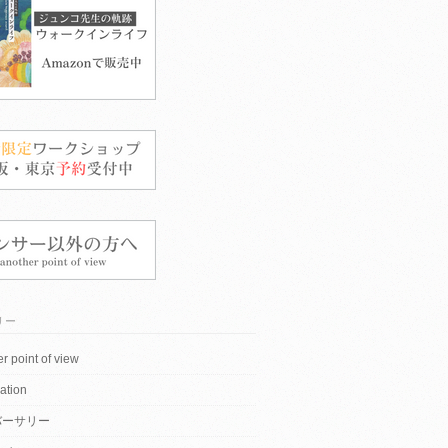
リー
r point of view
ation
バーサリー