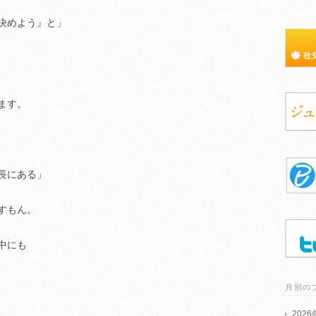
決めよう』と」
ます。
長にある」
すもん。
中にも
月別の
202