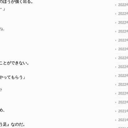
のほうが強く出る。
2022
・」
2022
2022
ね。
202
202
202
202
ことができない。
202
202
やってもらう」
202
？
202
202
め、
2021
2021
う足』なのだ。