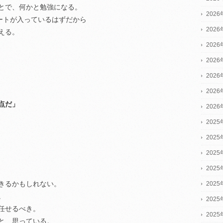
とで、何かと勉強になる。
202
ートが入っているはずだから
202
える。
202
202
202
202
点だ」
202
2025
2025
2025
202
きるかもしれない。
202
。
202
任せるべき。
202
と、思っている。