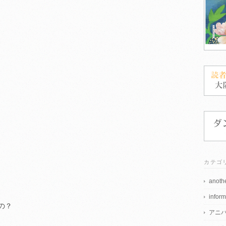
カテゴ
anothe
inform
の？
アニ