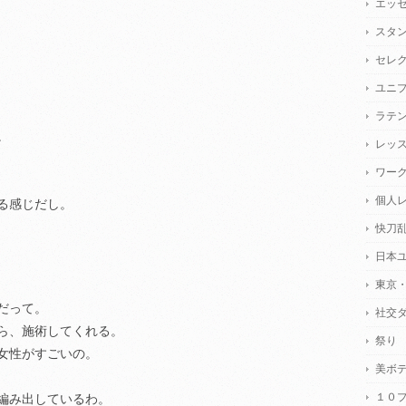
エッ
スタ
セレ
ユニ
ラテ
。
レッ
ワー
個人
る感じだし。
快刀
日本
東京
だって。
社交
ら、施術してくれる。
祭り
女性がすごいの。
美ボ
１０
編み出しているわ。