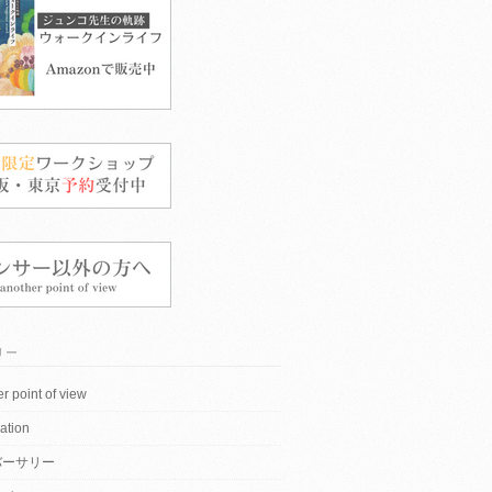
リー
r point of view
ation
バーサリー