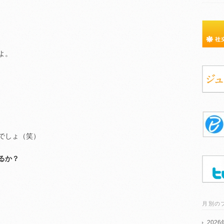
よ。
でしょ（笑）
るか？
月別の
202