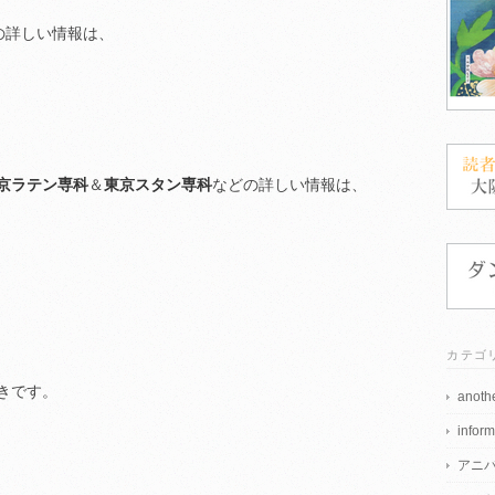
の詳しい情報は、
京ラテン専科
＆
東京スタン専科
などの詳しい情報は、
カテゴ
きです。
anothe
inform
アニ