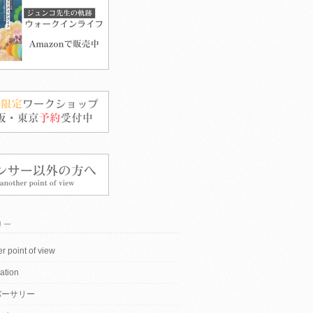
リー
r point of view
ation
バーサリー