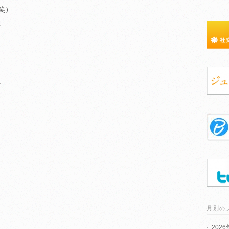
笑）
」
。
月別の
202