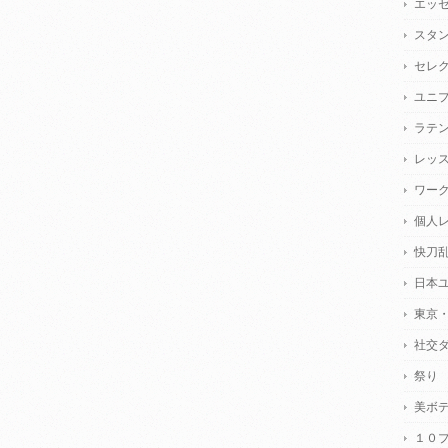
エッ
スタ
セレ
ユニ
ラテ
レッ
ワー
個人
快刀
日本
東京
社交
祭り
美ボ
１０