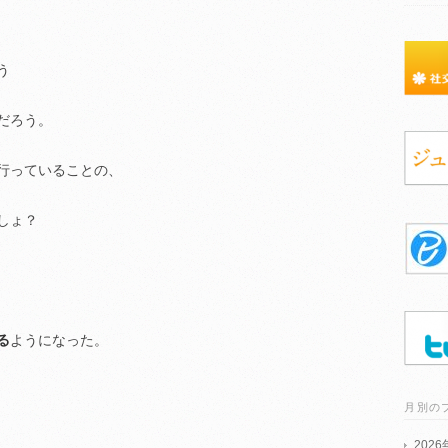
う
だろう。
行っていることの、
しょ？
る
ようになった。
月別の
202