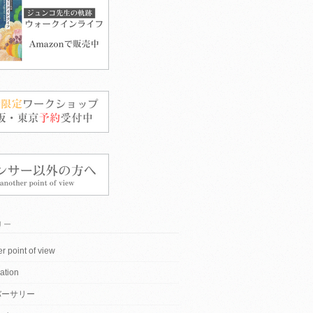
リー
r point of view
ation
バーサリー