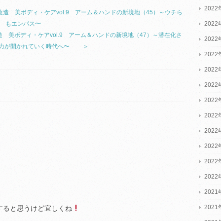
2022
改造 美ボディ・ケアvol.9 アーム＆ハンドの新境地（45）～ウチら
2022
もエンパス〜
 美ボディ・ケアvol.9 アーム＆ハンドの新境地（47）～潜在化さ
2022
能力が開かれていく時代へ〜 ＞
202
202
202
202
202
202
202
202
202
2021
2021
すると思うけど宜しくね