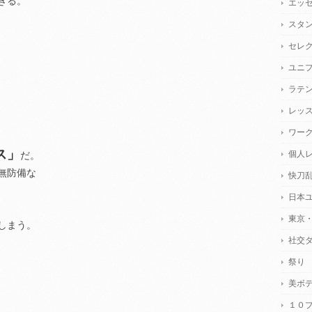
きる。
エッ
スタ
セレ
ユニ
ラテ
レッ
ワー
ス」
個人
だ。
無防備な
快刀
日本
東京
しまう。
社交
祭り
美ボ
１０