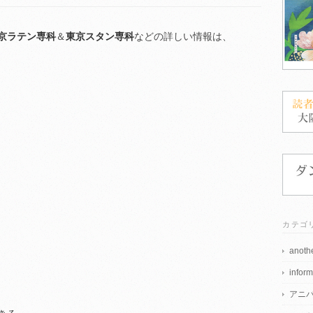
京ラテン専科
＆
東京スタン専科
などの詳しい情報は、
カテゴ
anothe
inform
アニ