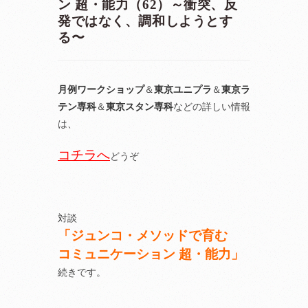
ン 超・能力（62）～衝突、反
発ではなく、調和しようとす
る〜
月例ワークショップ
＆
東京ユニプラ
＆
東京ラ
テン専科
＆
東京スタン専科
などの詳しい情報
は、
コチラへ
どうぞ
対談
「ジュンコ・メソッドで育む
コミュニケーション 超・能力」
続きです。