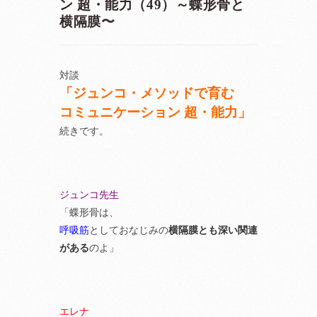
ン 超・能力（49）～蝶形骨と
横隔膜〜
対談
「ジュンコ・メソッドで育む
コミュニケーション 超・能力」
続きです。
ジュンコ先生
「蝶形骨は、
呼吸筋
としておなじみの
横隔膜とも深い関連
がある
のよ」
エレナ