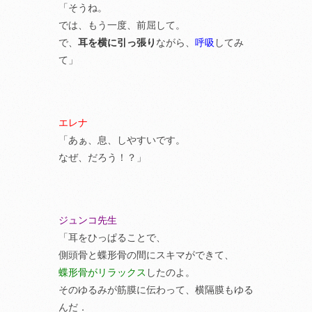
「そうね。
では、もう一度、前屈して。
で、
耳を横に引っ張り
ながら、
呼吸
してみ
て」
エレナ
「あぁ、息、しやすいです。
なぜ、だろう！？」
ジュンコ先生
「耳をひっぱることで、
側頭骨と蝶形骨の間にスキマができて、
蝶形骨がリラックス
したのよ。
そのゆるみが筋膜に伝わって、横隔膜もゆる
んだ．