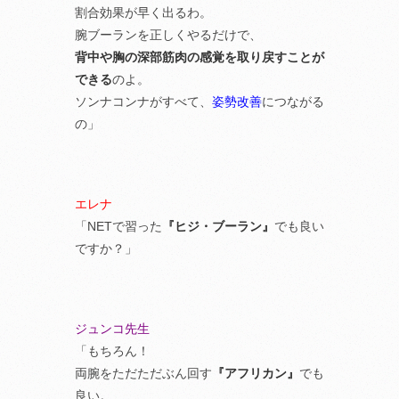
割合効果が早く出るわ。
腕ブーランを正しくやるだけで、
背中や胸の深部筋肉の感覚を取り戻すことが
できる
のよ。
ソンナコンナがすべて、
姿勢改善
につながる
の」
エレナ
「NETで習った
『ヒジ・ブーラン』
でも良い
ですか？」
ジュンコ先生
「もちろん！
両腕をただただぶん回す
『アフリカン』
でも
良い。