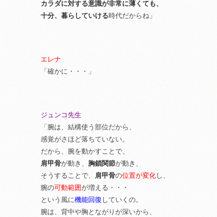
カラダに対する意識が非常に薄くても、
十分、暮らしていける
時代だからね」
エレナ
「確かに・・・」
ジュンコ先生
「腕は、結構使う部位だから、
感覚がさほど落ちていない。
だから、腕を動かすことで、
肩甲骨
が動き、
胸鎖関節
が動き、
そうすることで、
肩甲骨
の
位置が変化
し、
腕の
可動範囲
が増える・・・
という風に
機能回復
していくの。
腕は、背中や胸とながりが深いから、