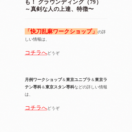
も！ グラウンディング（79）
～真剣な人の上達、特徴〜
「快刀乱麻ワークショップ」
の詳
しい情報は、
コチラへ
どうぞ
月例ワークショップ
＆
東京ユニプラ
＆
東京ラ
テン専科
＆
東京スタン専科
などの詳しい情報
は、
コチラへ
どうぞ