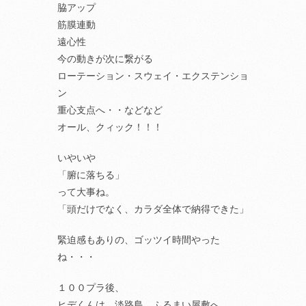
脇アップ
筋膜連動
遠心性
今の動きが次に繋がる
ローテーション・スウェイ・エクステンショ
ン
重心支点へ・・などなど
オール、クィック！！！
いやいや
「腑に落ちる」
って大事ね。
「頭だけでなく、カラダ全体で納得できた」
緊迫感もありの、ゴッツイ時間やった
ね・・・
１００プラ後、
ヒデくんは、淡路島、ふるまい屋敷へ。