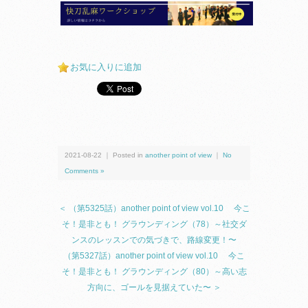
お気に入りに追加
2021-08-22 ｜ Posted in
another point of view
｜
No
Comments »
＜ （第5325話）another point of view vol.10 今こ
そ！是非とも！ グラウンディング（78）～社交ダ
ンスのレッスンでの気づきで、路線変更！〜
（第5327話）another point of view vol.10 今こ
そ！是非とも！ グラウンディング（80）～高い志
方向に、ゴールを見据えていた〜 ＞