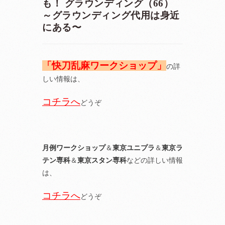
も！ グラウンディング（66）
～グラウンディング代用は身近
にある〜
「快刀乱麻ワークショップ」
の詳
しい情報は、
コチラへ
どうぞ
月例ワークショップ
＆
東京ユニプラ
＆
東京ラ
テン専科
＆
東京スタン専科
などの詳しい情報
は、
コチラへ
どうぞ