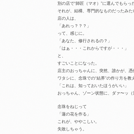
別の店で“師匠（マオ）”に選んでもらっ
それが、結構、専門的なものだったみた
店の人は、
「あれっ？？？」
って、感じに。
「あなた、修行されるの？」
「はぁ・・・これからですが・・・」
と、
すごいことになった。
店主のおっちゃんに、突然、誰かが、憑
ワタシに、念珠での“結界”の作り方を教
「これは、知っておいたほうがいい」
おっちゃん、ゾーン状態に、ダァ〜ッ（
念珠をねじって
「蓮の花を作る」
これが、ややこしい。
失敗しちゃう。