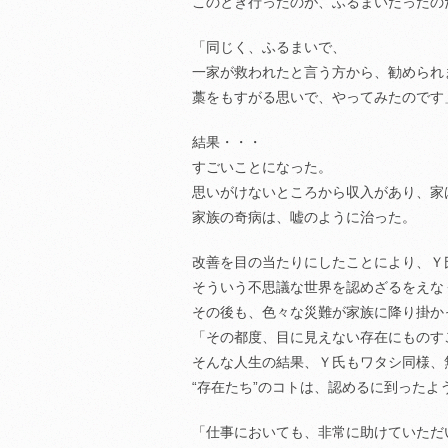
このとき行ったのが、ふるまいだったの
「同じく、ふるまいで、
一家が救われたと言う方から、勧められ
藁をもすがる思いで、やってみたのです
結果・・・
すごいことになった。
思いがけないところから収入があり、家
家族の奇病は、嘘のように治った。
改善を目の当たりにしたことにより、Ｙ
そういう不思議な世界を認めざるをえな
その後も、色々な災難が家族に降り掛か
「その都度、目に見えない存在にものす
そんな人生の結果、Ｙ氏もワタシ同様、
“存在たち”のコトは、認めるに到ったよ
「仕事においても、非常に助けていただ