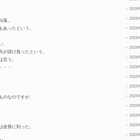
202
202
転落。
もあったという。
202
202
い、
202
氏が請け負ったという。
202
は言う。
202
・・・
2025
2025
2025
ものなのですが、
202
202
202
は改善に到った。
202