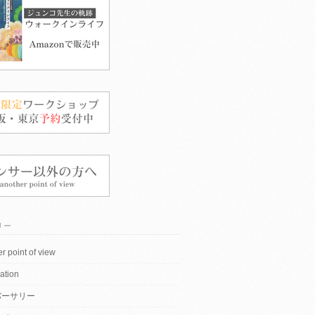
リー
r point of view
ation
バーサリー