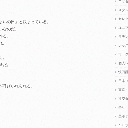
エッ
スタ
セレ
まいの日」と決まっている。
ユニ
いなのだ。
作る。
ラテ
れ、
レッ
ワー
く。
個人
番だ。
快刀
日本
が呼びいれられる。
東京
社交
祭り
美ボ
１０