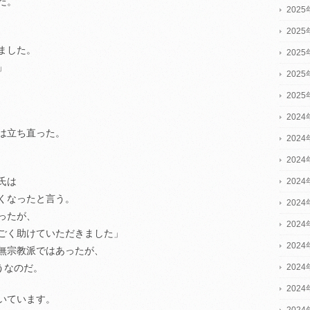
だ。
202
202
ました。
202
」
202
202
2024
は立ち直った。
2024
2024
氏は
202
くなったと言う。
202
ったが、
202
ごく助けていただきました」
202
無宗教派ではあったが、
202
うなのだ。
202
いています。
202