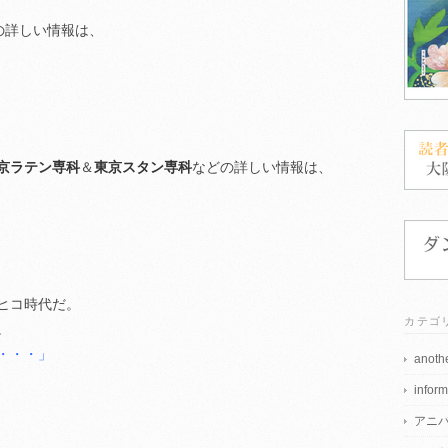
の詳しい情報は、
京ラテン専科
＆
東京スタン専科
などの詳しい情報は、
ヒコ時代だ。
カテゴ
。
・・・」
anothe
inform
アニ