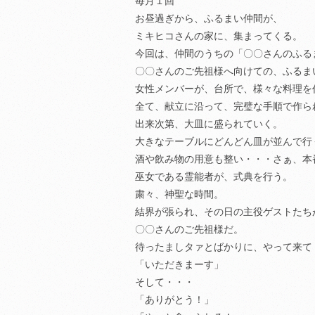
毎月１回
お昼過ぎから、ふるまい仲間が、
ミキヒコさんの家に、集まってくる。
今回は、仲間のうちの「〇〇さんのふる
〇〇さんのご先祖様へ向けての、ふるま
女性メンバーが、台所で、様々な料理を
全て、献立に沿って、完璧な手順で作ら
出来次第、大皿に盛られていく。
大きなテーブルにどんどん皿が並んで行
酒や飲み物の用意も整い・・・さぁ、本
巫女である霊能者が、式典を行う。
粛々、神聖な時間。
結界が張られ、その日の主役ゲストたち
〇〇さんのご先祖様だ。
待ったましタァとばかりに、やって来て
「いただきまーす」
そして・・・
「ありがとう！」