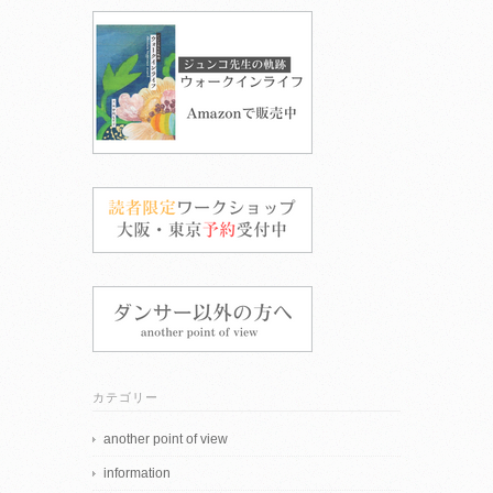
カテゴリー
another point of view
information