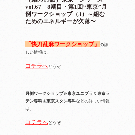
vol.67 8期目・第1回“東京”月
例ワークショップ（3）～組む
ためのエネルギーが欠落〜
「快刀乱麻ワークショップ」
の詳
しい情報は、
コチラへ
どうぞ
月例ワークショップ
＆
東京ユニプラ
＆
東京ラ
テン専科
＆
東京スタン専科
などの詳しい情報
は、
コチラへ
どうぞ