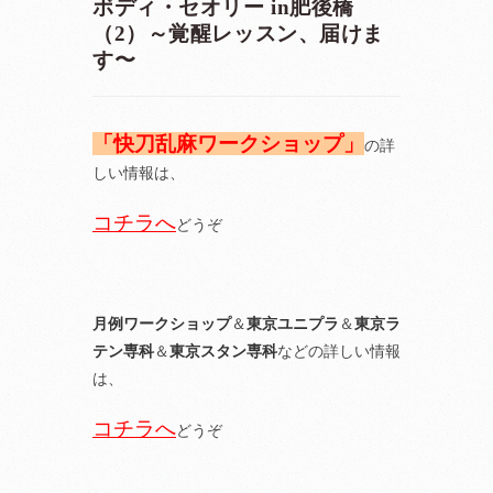
ボディ・セオリー in肥後橋
（2）～覚醒レッスン、届けま
す〜
「快刀乱麻ワークショップ」
の詳
しい情報は、
コチラへ
どうぞ
月例ワークショップ
＆
東京ユニプラ
＆
東京ラ
テン専科
＆
東京スタン専科
などの詳しい情報
は、
コチラへ
どうぞ