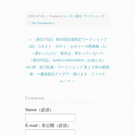
2021-07-03 ｜ Posted in
レッスン案内
,
ワークショップ
｜
No Comments »
＜ （第5275話）第50回読者限定ワークショップ
（続）コネクト・ボディ・セオリー in肥後橋（1）
～変わったけど、根本は、変わっていない〜
（第5292話）Junko’s Information（お知らせ）
vol.38 快刀乱麻・ワークショップ 第１３弾 in肥後
橋 〜魔境脱出アイデア、授けます ファイナ
ル！〜 ＞
Comment
Name（必須）
E-mail：非公開（必須）