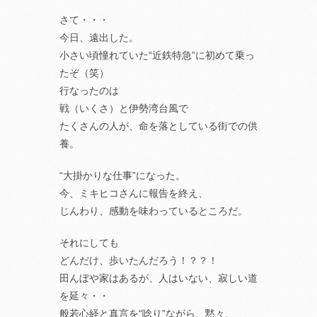
さて・・・
今日、遠出した。
小さい頃憧れていた“近鉄特急”に初めて乗っ
たぞ（笑）
行なったのは
戦（いくさ）と伊勢湾台風で
たくさんの人が、命を落としている街での供
養。
“大掛かりな仕事”になった。
今、ミキヒコさんに報告を終え、
じんわり、感動を味わっているところだ。
それにしても
どんだけ、歩いたんだろう！？？！
田んぼや家はあるが、人はいない、寂しい道
を延々・・
般若心経と真言を“唸り”ながら、黙々、