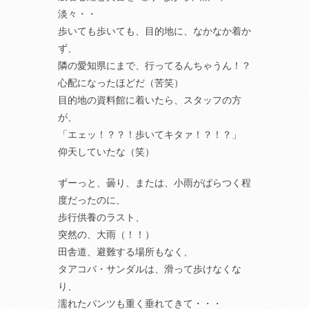
淡々・・
歩いても歩いても、目的地に、なかなか着か
ず、
隣の愛知県にまで、行ってるんちゃうん！？
心配になったほどだ（苦笑）
目的地の資料館に着いたら、スタッフの方
が、
「エェッ！？？！歩いてキタァ！？！？」
仰天していたな（笑）
ずーっと、曇り、または、小雨がぱらつく程
度だったのに、
歩行供養のラスト、
突然の、大雨（！！）
田舎道、避難する場所もなく、
タアコバ・サンダルは、滑って歩けなくな
り、
濡れたパンツも重く垂れてきて・・・