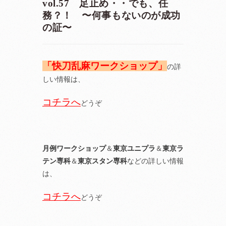
vol.57 足止め・・でも、任
務？！ 〜何事もないのが成功
の証〜
「快刀乱麻ワークショップ」
の詳
しい情報は、
コチラへ
どうぞ
月例ワークショップ
＆
東京ユニプラ
＆
東京ラ
テン専科
＆
東京スタン専科
などの詳しい情報
は、
コチラへ
どうぞ